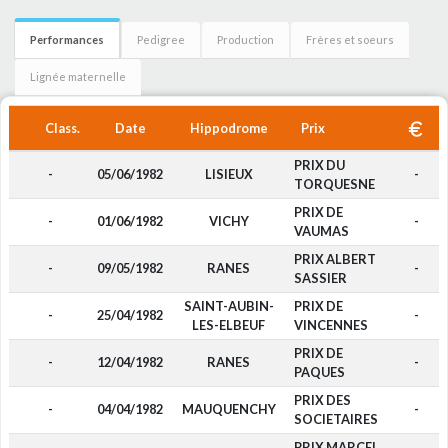
Performances
Pedigree
Production
Frères et soeurs
Lignée maternelle
Class.
Date
Hippodrome
Prix
PRIX DU
-
05/06/1982
LISIEUX
-
TORQUESNE
PRIX DE
-
01/06/1982
VICHY
-
VAUMAS
PRIX ALBERT
-
09/05/1982
RANES
-
SASSIER
SAINT-AUBIN-
PRIX DE
-
25/04/1982
-
LES-ELBEUF
VINCENNES
PRIX DE
-
12/04/1982
RANES
-
PAQUES
PRIX DES
-
04/04/1982
MAUQUENCHY
-
SOCIETAIRES
PRIX MARCEL