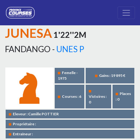
JUNESA
1'22''2M
FANDANGO -
UNES P
Femelle -
Gains : 19 895 €
1975
Places
Courses : 6
Victoires :
: 0
0
Eleveur : Camille POTTIER
Propriétaire :
Entraîneur :