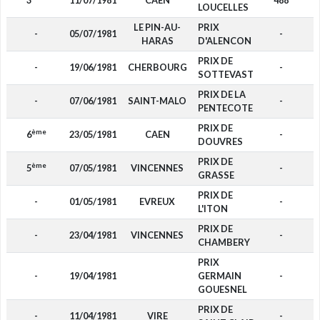
3
11/07/1981
CAEN
488
LOUCELLES
LE PIN-AU-
PRIX
-
05/07/1981
-
HARAS
D'ALENCON
PRIX DE
-
19/06/1981
CHERBOURG
-
SOTTEVAST
PRIX DE LA
-
07/06/1981
SAINT-MALO
-
PENTECOTE
PRIX DE
ème
6
23/05/1981
CAEN
-
DOUVRES
PRIX DE
ème
5
07/05/1981
VINCENNES
-
GRASSE
PRIX DE
-
01/05/1981
EVREUX
-
L'ITON
PRIX DE
-
23/04/1981
VINCENNES
-
CHAMBERY
PRIX
-
19/04/1981
GERMAIN
-
GOUESNEL
PRIX DE
-
11/04/1981
VIRE
-