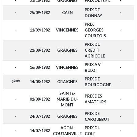
-
31/10/1982
GRAIGNES
PRIX OLTEN L
-
PRIX DE
-
25/09/1982
CAEN
-
DONNAY
PRIX
-
11/09/1982
VINCENNES
GEORGES
-
COURTOIS
PRIX DU
-
21/08/1982
GRAIGNES
CREDIT
-
AGRICOLE
PRIX A V
-
16/08/1982
VINCENNES
-
BULOT
PRIX DE
ème
9
14/08/1982
GRAIGNES
-
BOURGOGNE
SAINTE-
PRIX DES
-
01/08/1982
MARIE-DU-
-
AMATEURS
MONT
PRIX DE
-
24/07/1982
GRAIGNES
-
CARQUEBUT
AGON-
PRIX DU
-
14/07/1982
-
COUTAINVILLE
GOLF