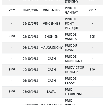
D'ISIGNY
PRIX DE
ème
2
02/01/1982
VINCENNES
2 287
GANNAT
PRIX DE
-
26/12/1981
VINCENNES
PONT
-
L'EVEQUE
PRIX DE
ème
4
22/12/1981
ENGHIEN
305
VANNES
PRIX DU
-
08/11/1981
MAUQUENCHY
-
HAVRE
PRIX DE
-
24/10/1981
CAEN
-
MONTIGNY
PRIX VICTOR
ème
3
10/10/1981
CAEN
549
HUNGER
PRIX DE
-
03/10/1981
CAEN
-
CUSSY
PRIX
ème
8
28/09/1981
LAVAL
-
FLEURONNE
PRIX