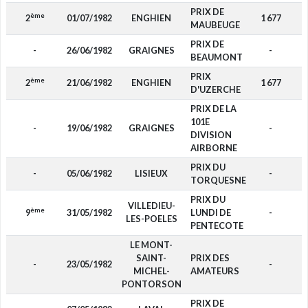
PRIX DE
ème
2
01/07/1982
ENGHIEN
1 677
MAUBEUGE
PRIX DE
-
26/06/1982
GRAIGNES
-
BEAUMONT
PRIX
ème
2
21/06/1982
ENGHIEN
1 677
D'UZERCHE
PRIX DE LA
101E
-
19/06/1982
GRAIGNES
-
DIVISION
AIRBORNE
PRIX DU
-
05/06/1982
LISIEUX
-
TORQUESNE
PRIX DU
VILLEDIEU-
ème
9
31/05/1982
LUNDI DE
-
LES-POELES
PENTECOTE
LE MONT-
SAINT-
PRIX DES
-
23/05/1982
-
MICHEL-
AMATEURS
PONTORSON
PRIX DE