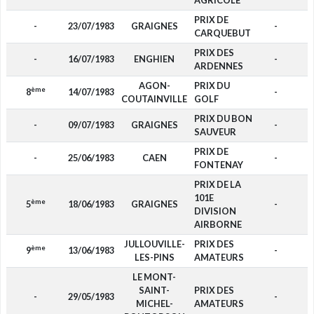
AGRICOLE
PRIX DE
-
23/07/1983
GRAIGNES
-
CARQUEBUT
PRIX DES
-
16/07/1983
ENGHIEN
-
ARDENNES
AGON-
PRIX DU
ème
8
14/07/1983
-
COUTAINVILLE
GOLF
PRIX DU BON
-
09/07/1983
GRAIGNES
-
SAUVEUR
PRIX DE
-
25/06/1983
CAEN
-
FONTENAY
PRIX DE LA
101E
ème
5
18/06/1983
GRAIGNES
-
DIVISION
AIRBORNE
JULLOUVILLE-
PRIX DES
ème
9
13/06/1983
-
LES-PINS
AMATEURS
LE MONT-
SAINT-
PRIX DES
-
29/05/1983
-
MICHEL-
AMATEURS