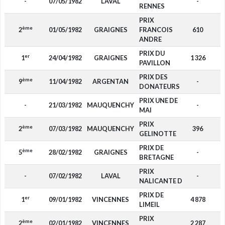
-
07/05/1982
LAVAL
-
RENNES
PRIX
ème
2
01/05/1982
GRAIGNES
FRANCOIS
610
ANDRE
PRIX DU
er
1
24/04/1982
GRAIGNES
1 326
PAVILLON
PRIX DES
ème
9
11/04/1982
ARGENTAN
-
DONATEURS
PRIX UNE DE
-
21/03/1982
MAUQUENCHY
-
MAI
PRIX
ème
2
07/03/1982
MAUQUENCHY
396
GELINOTTE
PRIX DE
ème
5
28/02/1982
GRAIGNES
-
BRETAGNE
PRIX
-
07/02/1982
LAVAL
-
NALICANTE D
PRIX DE
er
1
09/01/1982
VINCENNES
4 878
LIMEIL
PRIX
ème
2
02/01/1982
VINCENNES
2 287