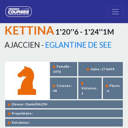
KETTINA
1'20''6 - 1'24''1M
AJACCIEN -
EGLANTINE DE SEE
Femelle -
Gains : 27 669 €
1976
Courses :
Places
Victoires :
48
: 6
2
Eleveur : Daniel BAZIN
Propriétaire :
Entraîneur :