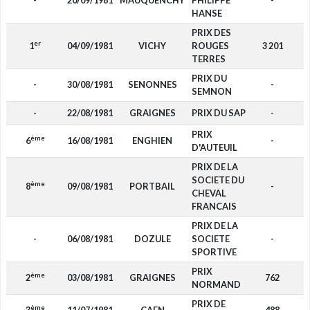
-
20/09/1981
MAUQUENCHY
PHILIPPE
-
HANSE
PRIX DES
er
1
04/09/1981
VICHY
ROUGES
3 201
TERRES
PRIX DU
-
30/08/1981
SENONNES
-
SEMNON
-
22/08/1981
GRAIGNES
PRIX DU SAP
-
PRIX
ème
6
16/08/1981
ENGHIEN
-
D'AUTEUIL
PRIX DE LA
SOCIETE DU
ème
8
09/08/1981
PORTBAIL
-
CHEVAL
FRANCAIS
PRIX DE LA
-
06/08/1981
DOZULE
SOCIETE
-
SPORTIVE
PRIX
ème
2
03/08/1981
GRAIGNES
762
NORMAND
PRIX DE
ème