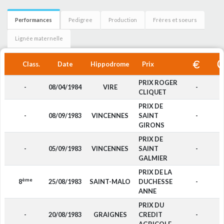
Performances
Pedigree
Production
Frères et soeurs
Lignée maternelle
Class.
Date
Hippodrome
Prix
PRIX ROGER
-
08/04/1984
VIRE
-
CLIQUET
PRIX DE
-
08/09/1983
VINCENNES
SAINT
-
GIRONS
PRIX DE
-
05/09/1983
VINCENNES
SAINT
-
GALMIER
PRIX DE LA
ème
8
25/08/1983
SAINT-MALO
DUCHESSE
-
ANNE
PRIX DU
-
20/08/1983
GRAIGNES
CREDIT
-