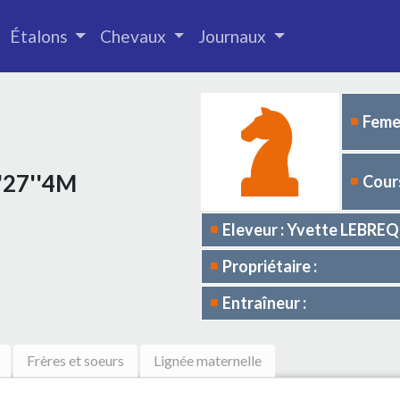
Étalons
Chevaux
Journaux
Femel
1'27''4M
Cours
Eleveur : Yvette LEBRE
Propriétaire :
Entraîneur :
Frères et soeurs
Lignée maternelle