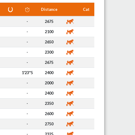
Distance
Cat
-
2675
-
2100
-
2650
-
2300
-
2675
1'23''5
2400
-
2000
-
2400
-
2350
-
2600
-
2750
-
2325