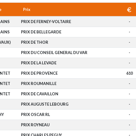
e
Prix
BAINS
PRIX DE FERNEY-VOLTAIRE
-
BAINS
PRIX DE BELLEGARDE
-
IVAUX)
PRIX DE THOR
-
PRIX DU CONSEIL GENERAL DU VAR
-
PRIX DE LA LEVADE
-
ONTET
PRIX DE PROVENCE
610
ONTET
PRIX ROUMANILLE
-
ONTET
PRIX DE CAVAILLON
-
PRIX AUGUSTE LEBOURG
-
HY
PRIX OSCAR RL
-
S
PRIX ROYNEAU
-
S
PRIX CHARLES PEGUY
-