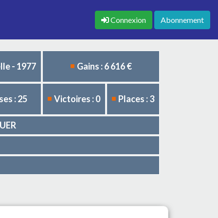
Connexion
Abonnement
le - 1977
Gains : 6 616 €
es : 25
Victoires : 0
Places : 3
QUER