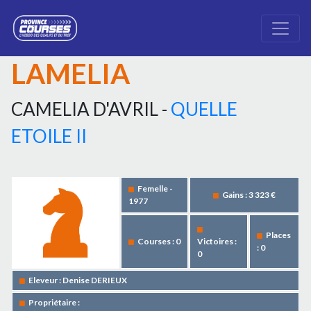
LAMELIA
CAMELIA D'AVRIL -
QUELLE
ETOILE II
Femelle -
Gains : 3 323 €
1977
Places
Courses : 0
Victoires :
: 0
0
Eleveur : Denise DERIEUX
Propriétaire :