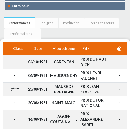
Entraîneur :
Performances
Pedigree
Production
Frères et soeurs
Lignée maternelle
Class.
Date
Hippodrome
Prix
PRIX DU HAUT
-
04/10/1981
CARENTAN
-
DICK
PRIX HENRI
-
06/09/1981
MAUQUENCHY
-
FAUCHET
MAURE DE
PRIX JEAN
ème
9
23/08/1981
-
BRETAGNE
SEVESTRE
PRIX DU FORT
-
20/08/1981
SAINT-MALO
-
NATIONAL
PRIX
AGON-
-
16/08/1981
ALEXANDRE
-
COUTAINVILLE
ISABET