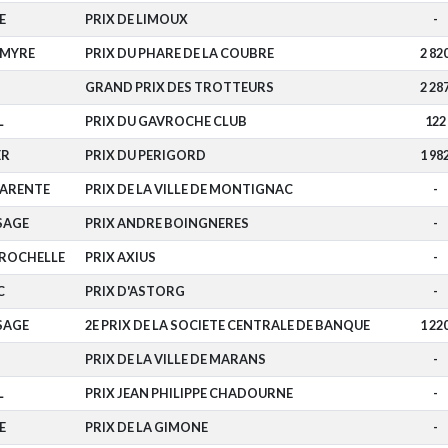
E
PRIX DE LIMOUX
-
LMYRE
PRIX DU PHARE DE LA COUBRE
2 82
GRAND PRIX DES TROTTEURS
2 28
L
PRIX DU GAVROCHE CLUB
122
ER
PRIX DU PERIGORD
1 98
ARENTE
PRIX DE LA VILLE DE MONTIGNAC
-
SAGE
PRIX ANDRE BOINGNERES
-
 ROCHELLE
PRIX AXIUS
-
C
PRIX D'ASTORG
-
SAGE
2E PRIX DE LA SOCIETE CENTRALE DE BANQUE
1 22
PRIX DE LA VILLE DE MARANS
-
L
PRIX JEAN PHILIPPE CHADOURNE
-
E
PRIX DE LA GIMONE
-