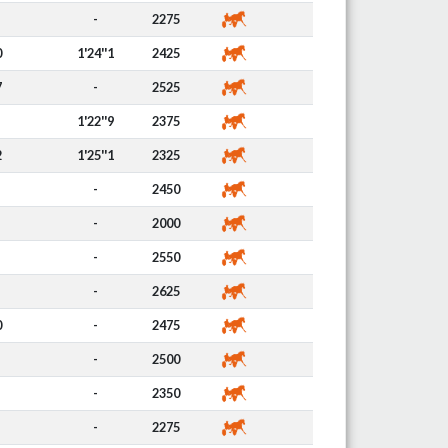
-
2275
0
1'24''1
2425
7
-
2525
1'22''9
2375
2
1'25''1
2325
-
2450
-
2000
-
2550
-
2625
0
-
2475
-
2500
-
2350
-
2275