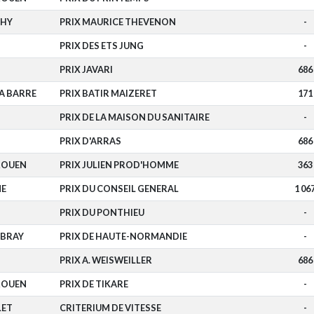
HY
PRIX MAURICE THEVENON
-
PRIX DES ETS JUNG
-
PRIX JAVARI
686
A BARRE
PRIX BATIR MAIZERET
171
PRIX DE LA MAISON DU SANITAIRE
-
PRIX D'ARRAS
686
ROUEN
PRIX JULIEN PROD'HOMME
363
E
PRIX DU CONSEIL GENERAL
1 06
PRIX DU PONTHIEU
-
-BRAY
PRIX DE HAUTE-NORMANDIE
-
PRIX A. WEISWEILLER
686
ROUEN
PRIX DE TIKARE
-
LET
CRITERIUM DE VITESSE
-