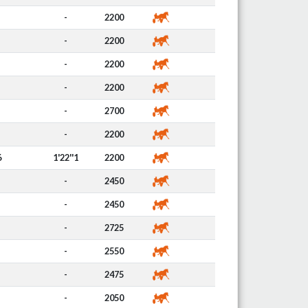
-
2200
-
2200
-
2200
-
2200
-
2700
-
2200
6
1'22''1
2200
-
2450
-
2450
-
2725
-
2550
-
2475
-
2050