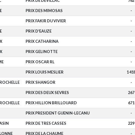
L
PRIX DE DEVILLAC
762
E
PRIX DES MIMOSAS
-
PRIX FAKIR DU VIVIER
-
E
PRIX D'EAUZE
-
X
PRIX CATHARINA
-
X
PRIX GELINOTTE
-
ME
PRIX OSCAR RL
-
PRIX LOUIS MESLIER
1 41
 ROCHELLE
PRIX SHANGOR
-
PRIX DES DEUX SEVRES
267
 ROCHELLE
PRIX HILLION BRILLOUARD
671
PRIX PRESIDENT GUENIN-LECANU
-
ASIN
PRIX DE TRES CASSES
229
OLONNE
PRIX DE LA CHAUME
-