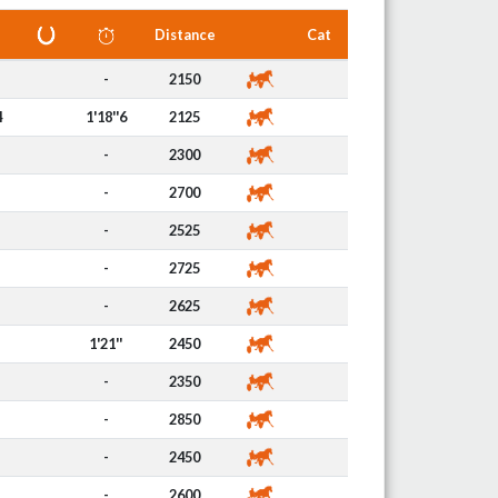
Distance
Cat
-
2150
4
1'18''6
2125
-
2300
-
2700
-
2525
-
2725
-
2625
1'21''
2450
-
2350
-
2850
-
2450
-
2600