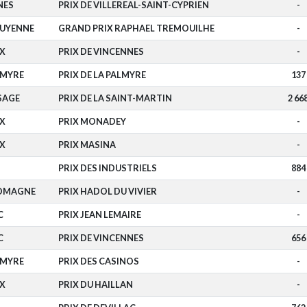
NES
PRIX DE VILLEREAL-SAINT-CYPRIEN
-
GUYENNE
GRAND PRIX RAPHAEL TREMOUILHE
-
X
PRIX DE VINCENNES
-
LMYRE
PRIX DE LA PALMYRE
137
SAGE
PRIX DE LA SAINT-MARTIN
2 66
X
PRIX MONADEY
-
X
PRIX MASINA
-
PRIX DES INDUSTRIELS
884
LOMAGNE
PRIX HADOL DU VIVIER
-
C
PRIX JEAN LEMAIRE
-
C
PRIX DE VINCENNES
656
LMYRE
PRIX DES CASINOS
-
X
PRIX DU HAILLAN
-