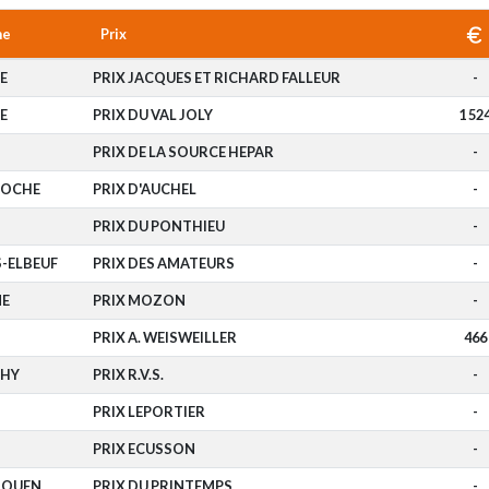
me
Prix
E
PRIX JACQUES ET RICHARD FALLEUR
-
E
PRIX DU VAL JOLY
1 52
PRIX DE LA SOURCE HEPAR
-
ROCHE
PRIX D'AUCHEL
-
PRIX DU PONTHIEU
-
S-ELBEUF
PRIX DES AMATEURS
-
E
PRIX MOZON
-
PRIX A. WEISWEILLER
466
HY
PRIX R.V.S.
-
PRIX LEPORTIER
-
PRIX ECUSSON
-
ROUEN
PRIX DU PRINTEMPS
-