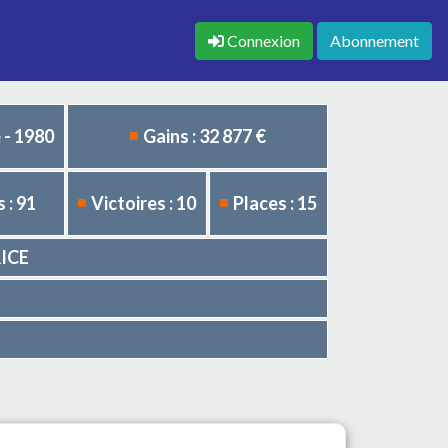
Connexion
Abonnement
 - 1980
Gains : 32 877 €
 : 91
Victoires : 10
Places : 15
RICE