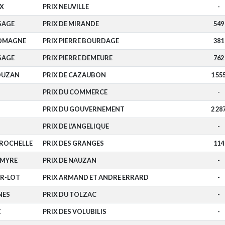
X
PRIX NEUVILLE
-
SAGE
PRIX DE MIRANDE
549
LOMAGNE
PRIX PIERRE BOURDAGE
381
SAGE
PRIX PIERRE DEMEURE
762
DUZAN
PRIX DE CAZAUBON
1 55
PRIX DU COMMERCE
-
PRIX DU GOUVERNEMENT
2 28
PRIX DE L'ANGELIQUE
-
 ROCHELLE
PRIX DES GRANGES
114
LMYRE
PRIX DE NAUZAN
-
UR-LOT
PRIX ARMAND ET ANDRE ERRARD
-
NES
PRIX DU TOLZAC
-
Z
PRIX DES VOLUBILIS
-