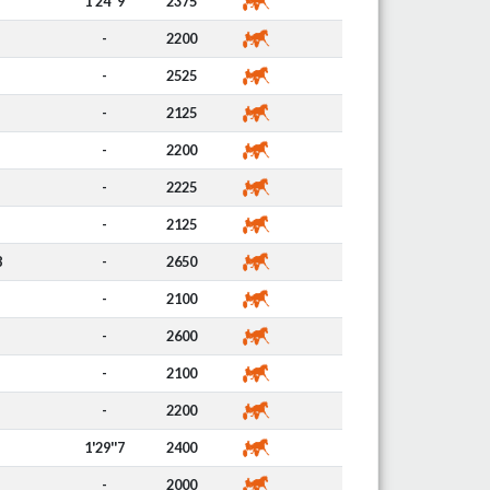
1'24''9
2375
-
2200
-
2525
-
2125
-
2200
-
2225
-
2125
8
-
2650
-
2100
-
2600
-
2100
-
2200
1'29''7
2400
-
2000