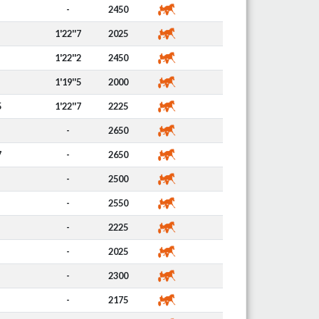
-
2450
1'22''7
2025
1'22''2
2450
1'19''5
2000
5
1'22''7
2225
-
2650
7
-
2650
-
2500
-
2550
-
2225
-
2025
-
2300
-
2175