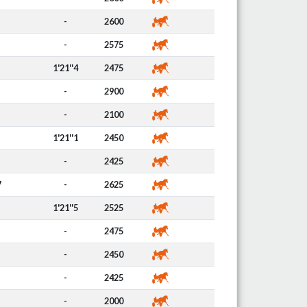
-
2600
-
2575
1'21''4
2475
-
2900
-
2100
1'21''1
2450
-
2425
7
-
2625
1'21''5
2525
-
2475
-
2450
-
2425
-
2000