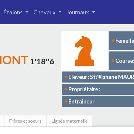
Étalons
Chevaux
Journaux
Femelle
MONT
1'18''6
Courses
Eleveur : St?®phane MAU
Propriétaire :
Entraîneur :
Frères et soeurs
Lignée maternelle