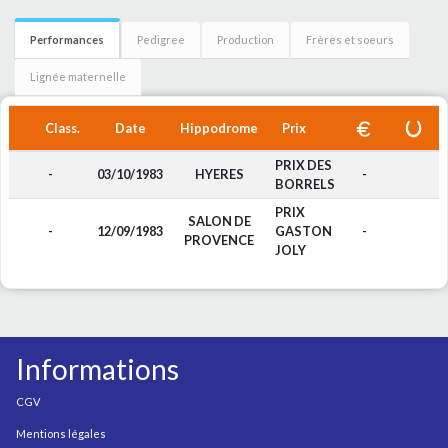
Performances
Pedigree
Production
Frères et soeurs
Lignée maternelle
Class.
Date
Hippodrome
Prix
PRIX DES
-
03/10/1983
HYERES
-
BORRELS
PRIX
SALON DE
-
12/09/1983
GASTON
-
PROVENCE
JOLY
Informations
CGV
Mentions légales