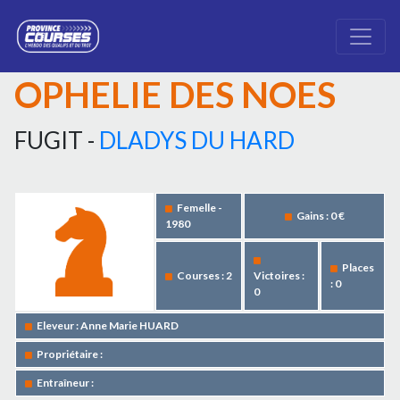
OPHELIE DES NOES
FUGIT -
DLADYS DU HARD
Femelle -
Gains : 0 €
1980
Places
Courses : 2
Victoires :
: 0
0
Eleveur : Anne Marie HUARD
Propriétaire :
Entraîneur :