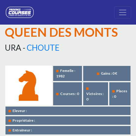
QUEEN DES MONTS
URA -
CHOUTE
Femelle -
Gains : 0 €
1982
Places
Courses : 0
Victoires :
: 0
0
Eleveur :
Propriétaire :
Entraîneur :