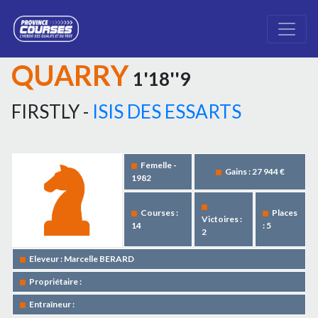
QUARRY
1'18''9
FIRSTLY -
ISIS DES ESSARTS
Femelle -
Gains : 27 944 €
1982
Courses :
Places
Victoires :
14
: 5
2
Eleveur : Marcelle BERARD
Propriétaire :
Entraîneur :