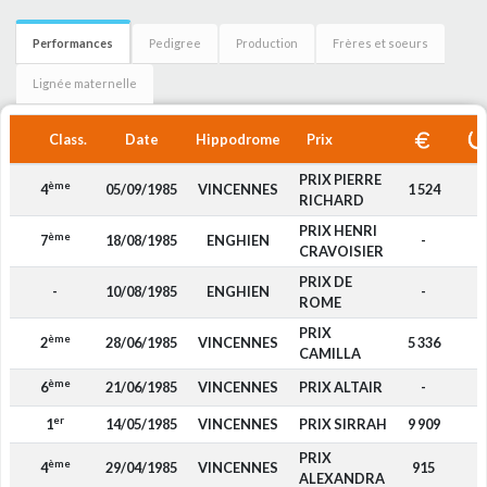
Performances
Pedigree
Production
Frères et soeurs
Lignée maternelle
Class.
Date
Hippodrome
Prix
PRIX PIERRE
ème
4
05/09/1985
VINCENNES
1 524
RICHARD
PRIX HENRI
ème
7
18/08/1985
ENGHIEN
-
CRAVOISIER
PRIX DE
-
10/08/1985
ENGHIEN
-
ROME
PRIX
ème
2
28/06/1985
VINCENNES
5 336
CAMILLA
ème
6
21/06/1985
VINCENNES
PRIX ALTAIR
-
er
1
14/05/1985
VINCENNES
PRIX SIRRAH
9 909
PRIX
ème
4
29/04/1985
VINCENNES
915
ALEXANDRA