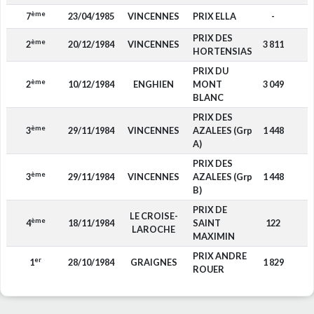
ème
7
23/04/1985
VINCENNES
PRIX ELLA
-
PRIX DES
ème
2
20/12/1984
VINCENNES
3 811
HORTENSIAS
PRIX DU
ème
2
10/12/1984
ENGHIEN
MONT
3 049
BLANC
PRIX DES
ème
3
29/11/1984
VINCENNES
AZALEES (Grp
1 448
A)
PRIX DES
ème
3
29/11/1984
VINCENNES
AZALEES (Grp
1 448
B)
PRIX DE
LE CROISE-
ème
4
18/11/1984
SAINT
122
LAROCHE
MAXIMIN
PRIX ANDRE
er
1
28/10/1984
GRAIGNES
1 829
ROUER