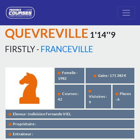
QUEVREVILLE
1'14''9
FIRSTLY -
FRANCEVILLE
Femelle -
Gains : 171 383 €
1982
Courses :
Places
Victoires :
42
: 6
9
Eleveur : Indivision Fernande VIEL
Propriétaire :
Entraîneur :