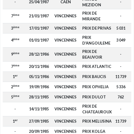
-
25/04/1987
CAEN
-
MEZIDON
PRIX DE
ème
7
21/01/1987
VINCENNES
-
MIRANDE
ème
3
17/01/1987
VINCENNES
PRIX DE PRIVAS
5 031
PRIX
ème
4
01/01/1987
VINCENNES
3 049
D'ANGOULEME
PRIX DE
ème
9
28/12/1986
VINCENNES
-
BEAUVOIR
ème
7
20/11/1986
VINCENNES
PRIX ATLANTIC
-
er
1
05/11/1986
VINCENNES
PRIX BAUCIS
11 739
ème
2
19/09/1986
VINCENNES
PRIX OPHELIA
5 336
ème
5
28/11/1985
VINCENNES
PRIX DU LOT
762
PRIX DE
-
14/11/1985
VINCENNES
-
CHATEAUROUX
er
1
27/09/1985
VINCENNES
PRIX MELUSINA
11 739
-
20/09/1985
VINCENNES
PRIX KOLGA
-