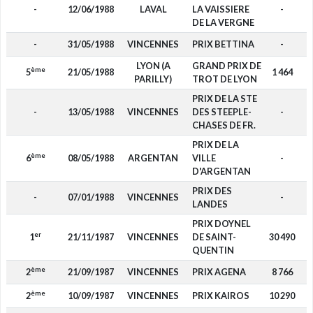
-
12/06/1988
LAVAL
LA VAISSIERE
-
DE LA VERGNE
-
31/05/1988
VINCENNES
PRIX BETTINA
-
LYON (A
GRAND PRIX DE
ème
5
21/05/1988
1 464
PARILLY)
TROT DE LYON
PRIX DE LA STE
-
13/05/1988
VINCENNES
DES STEEPLE-
-
CHASES DE FR.
PRIX DE LA
ème
6
08/05/1988
ARGENTAN
VILLE
-
D'ARGENTAN
PRIX DES
-
07/01/1988
VINCENNES
-
LANDES
PRIX DOYNEL
er
1
21/11/1987
VINCENNES
DE SAINT-
30 490
QUENTIN
ème
2
21/09/1987
VINCENNES
PRIX AGENA
8 766
ème
2
10/09/1987
VINCENNES
PRIX KAIROS
10 290