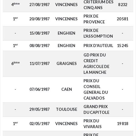
CRITERIUM DES
ème
4
27/08/1987
VINCENNES
8 232
CINQ ANS
PRIX DE
er
1
20/08/1987
VINCENNES
20 581
PROVENCE
PRIX DE
-
15/08/1987
ENGHIEN
-
L'ASSOMPTION
er
1
08/08/1987
ENGHIEN
PRIX D'AUTEUIL
15 245
GD PRIX DU
CREDIT
ème
6
11/07/1987
GRAIGNES
-
AGRICOLE DE
LA MANCHE
PRIX DU
CONSEIL
-
07/06/1987
CAEN
-
GENERAL DU
CALVADOS
GRAND PRIX
-
29/05/1987
TOULOUSE
-
DU CAPITOLE
PRIX DU
er
1
02/05/1987
VINCENNES
19 818
VIVARAIS
PRIX DE