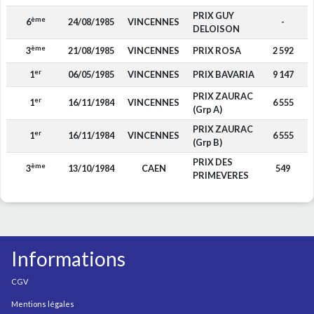
PRIX GUY
ème
6
24/08/1985
VINCENNES
-
DELOISON
ème
3
21/08/1985
VINCENNES
PRIX ROSA
2 592
er
1
06/05/1985
VINCENNES
PRIX BAVARIA
9 147
PRIX ZAURAC
er
1
16/11/1984
VINCENNES
6 555
(Grp A)
PRIX ZAURAC
er
1
16/11/1984
VINCENNES
6 555
(Grp B)
PRIX DES
ème
3
13/10/1984
CAEN
549
PRIMEVERES
Informations
CGV
Mentions légales