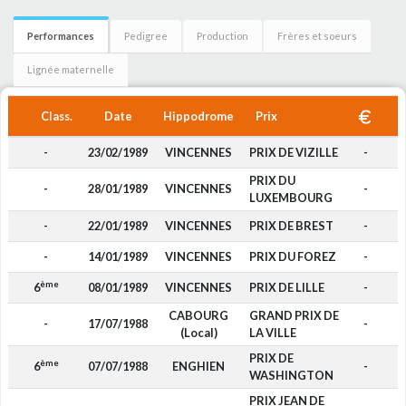
Performances
Pedigree
Production
Frères et soeurs
Lignée maternelle
Class.
Date
Hippodrome
Prix
-
23/02/1989
VINCENNES
PRIX DE VIZILLE
-
PRIX DU
-
28/01/1989
VINCENNES
-
LUXEMBOURG
-
22/01/1989
VINCENNES
PRIX DE BREST
-
-
14/01/1989
VINCENNES
PRIX DU FOREZ
-
ème
6
08/01/1989
VINCENNES
PRIX DE LILLE
-
CABOURG
GRAND PRIX DE
-
17/07/1988
-
(Local)
LA VILLE
PRIX DE
ème
6
07/07/1988
ENGHIEN
-
WASHINGTON
PRIX JEAN DE