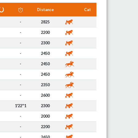
Distance
Cat
-
2825
-
2200
-
2300
-
2450
-
2450
-
2450
-
2350
-
2600
1'22''1
2300
-
2000
-
2200
-
2650