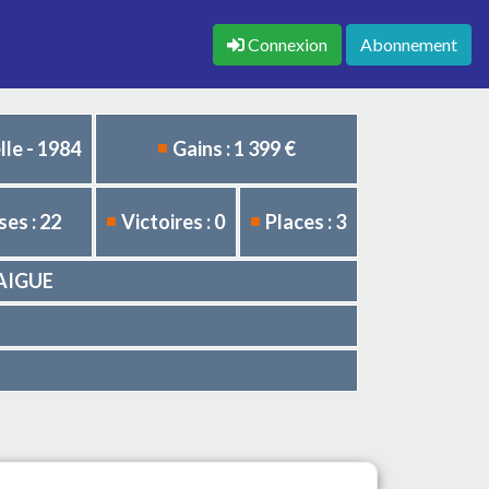
Connexion
Abonnement
le - 1984
Gains : 1 399 €
es : 22
Victoires : 0
Places : 3
LAIGUE