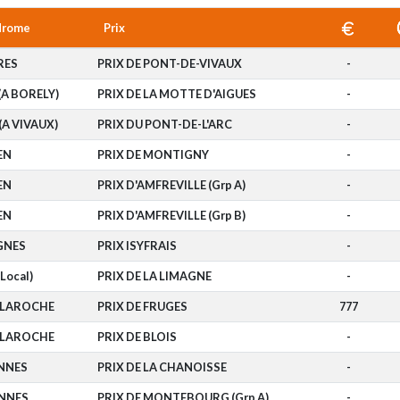
drome
Prix
RES
PRIX DE PONT-DE-VIVAUX
-
(A BORELY)
PRIX DE LA MOTTE D'AIGUES
-
(A VIVAUX)
PRIX DU PONT-DE-L'ARC
-
EN
PRIX DE MONTIGNY
-
EN
PRIX D'AMFREVILLE (Grp A)
-
EN
PRIX D'AMFREVILLE (Grp B)
-
GNES
PRIX ISYFRAIS
-
Local)
PRIX DE LA LIMAGNE
-
-LAROCHE
PRIX DE FRUGES
777
-LAROCHE
PRIX DE BLOIS
-
NNES
PRIX DE LA CHANOISSE
-
NNES
PRIX DE MONTEBOURG (Grp A)
-