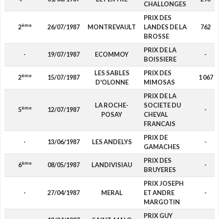
CHALLONGES
PRIX DES
ème
2
26/07/1987
MONTREVAULT
LANDES DE LA
762
BROSSE
PRIX DE LA
-
19/07/1987
ECOMMOY
-
BOISSIERE
LES SABLES
PRIX DES
ème
2
15/07/1987
1 067
D'OLONNE
MIMOSAS
PRIX DE LA
LA ROCHE-
SOCIETE DU
ème
5
12/07/1987
-
POSAY
CHEVAL
FRANCAIS
PRIX DE
-
13/06/1987
LES ANDELYS
-
GAMACHES
PRIX DES
ème
6
08/05/1987
LANDIVISIAU
-
BRUYERES
PRIX JOSEPH
-
27/04/1987
MERAL
ET ANDRE
-
MARGOTIN
PRIX GUY