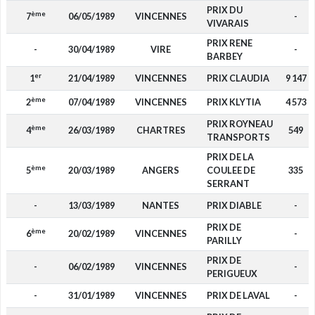
PRIX DU
ème
7
06/05/1989
VINCENNES
-
VIVARAIS
PRIX RENE
-
30/04/1989
VIRE
-
BARBEY
er
1
21/04/1989
VINCENNES
PRIX CLAUDIA
9 147
ème
2
07/04/1989
VINCENNES
PRIX KLYTIA
4 573
PRIX ROYNEAU
ème
4
26/03/1989
CHARTRES
549
TRANSPORTS
PRIX DE LA
ème
5
20/03/1989
ANGERS
COULEE DE
335
SERRANT
-
13/03/1989
NANTES
PRIX DIABLE
-
PRIX DE
ème
6
20/02/1989
VINCENNES
-
PARILLY
PRIX DE
-
06/02/1989
VINCENNES
-
PERIGUEUX
-
31/01/1989
VINCENNES
PRIX DE LAVAL
-