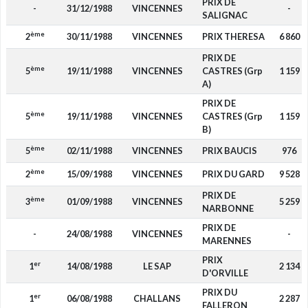
PRIX DE
-
31/12/1988
VINCENNES
-
SALIGNAC
ème
2
30/11/1988
VINCENNES
PRIX THERESA
6 860
PRIX DE
ème
5
19/11/1988
VINCENNES
CASTRES (Grp
1 159
A)
PRIX DE
ème
5
19/11/1988
VINCENNES
CASTRES (Grp
1 159
B)
ème
5
02/11/1988
VINCENNES
PRIX BAUCIS
976
ème
2
15/09/1988
VINCENNES
PRIX DU GARD
9 528
PRIX DE
ème
3
01/09/1988
VINCENNES
5 259
NARBONNE
PRIX DE
-
24/08/1988
VINCENNES
-
MARENNES
PRIX
er
1
14/08/1988
LE SAP
2 134
D'ORVILLE
PRIX DU
er
1
06/08/1988
CHALLANS
2 287
FALLERON