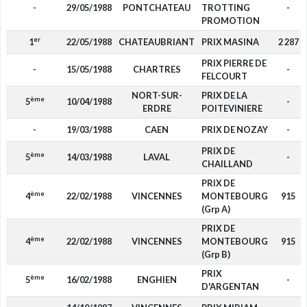
-
29/05/1988
PONTCHATEAU
TROTTING
-
PROMOTION
er
1
22/05/1988
CHATEAUBRIANT
PRIX MASINA
2 287
PRIX PIERRE DE
-
15/05/1988
CHARTRES
-
FELCOURT
NORT-SUR-
PRIX DE LA
ème
5
10/04/1988
-
ERDRE
POITEVINIERE
-
19/03/1988
CAEN
PRIX DE NOZAY
-
PRIX DE
ème
5
14/03/1988
LAVAL
-
CHAILLAND
PRIX DE
ème
4
22/02/1988
VINCENNES
MONTEBOURG
915
(Grp A)
PRIX DE
ème
4
22/02/1988
VINCENNES
MONTEBOURG
915
(Grp B)
PRIX
ème
5
16/02/1988
ENGHIEN
-
D'ARGENTAN