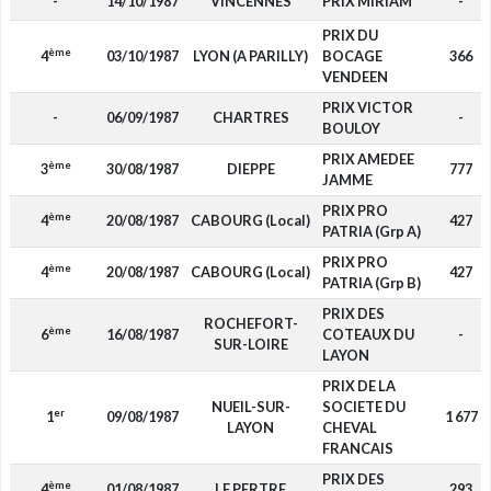
-
14/10/1987
VINCENNES
PRIX MIRIAM
-
PRIX DU
ème
4
03/10/1987
LYON (A PARILLY)
BOCAGE
366
VENDEEN
PRIX VICTOR
-
06/09/1987
CHARTRES
-
BOULOY
PRIX AMEDEE
ème
3
30/08/1987
DIEPPE
777
JAMME
PRIX PRO
ème
4
20/08/1987
CABOURG (Local)
427
PATRIA (Grp A)
PRIX PRO
ème
4
20/08/1987
CABOURG (Local)
427
PATRIA (Grp B)
PRIX DES
ROCHEFORT-
ème
6
16/08/1987
COTEAUX DU
-
SUR-LOIRE
LAYON
PRIX DE LA
NUEIL-SUR-
SOCIETE DU
er
1
09/08/1987
1 677
LAYON
CHEVAL
FRANCAIS
PRIX DES
ème
4
01/08/1987
LE PERTRE
293