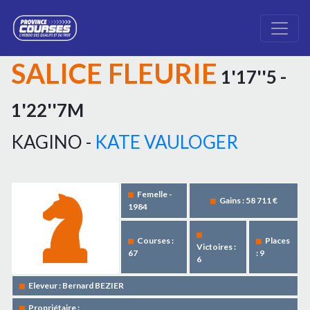
SALICE FLEURIE
1'17''5 -
1'22''7M
KAGINO -
KATE VAULOGER
Femelle -
Gains : 58 711 €
1984
Courses :
Places
Victoires :
67
: 9
6
Eleveur : Bernard BEZIER
Propriétaire :