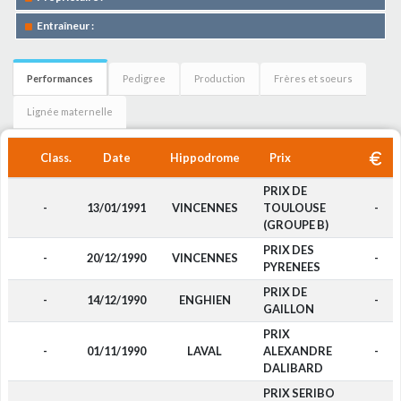
Entraîneur :
Performances
Pedigree
Production
Frères et soeurs
Lignée maternelle
Class.
Date
Hippodrome
Prix
PRIX DE
-
13/01/1991
VINCENNES
TOULOUSE
-
(GROUPE B)
PRIX DES
-
20/12/1990
VINCENNES
-
PYRENEES
PRIX DE
-
14/12/1990
ENGHIEN
-
GAILLON
PRIX
-
01/11/1990
LAVAL
ALEXANDRE
-
DALIBARD
PRIX SERIBO