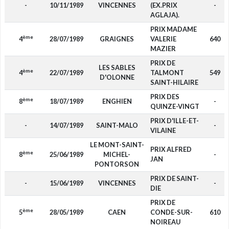
-
10/11/1989
VINCENNES
(EX.PRIX
-
AGLAJA).
PRIX MADAME
ème
4
28/07/1989
GRAIGNES
VALERIE
640
MAZIER
PRIX DE
LES SABLES
ème
4
22/07/1989
TALMONT
549
D'OLONNE
SAINT-HILAIRE
PRIX DES
ème
8
18/07/1989
ENGHIEN
-
QUINZE-VINGT
PRIX D'ILLE-ET-
-
14/07/1989
SAINT-MALO
-
VILAINE
LE MONT-SAINT-
PRIX ALFRED
ème
8
25/06/1989
MICHEL-
-
JAN
PONTORSON
PRIX DE SAINT-
-
15/06/1989
VINCENNES
-
DIE
PRIX DE
ème
5
28/05/1989
CAEN
CONDE-SUR-
610
NOIREAU