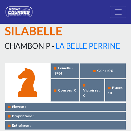
SILABELLE
CHAMBON P -
LA BELLE PERRINE
Femelle -
Gains : 0 €
1984
Places
Courses : 0
Victoires :
: 0
0
Eleveur :
Propriétaire :
Entraîneur :