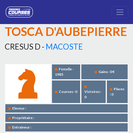
TOSCA D'AUBEPIERRE
CRESUS D -
MACOSTE
Femelle -
Gains : 0 €
1985
Places
Courses : 0
Victoires :
: 0
0
Eleveur :
Propriétaire :
Entraîneur :