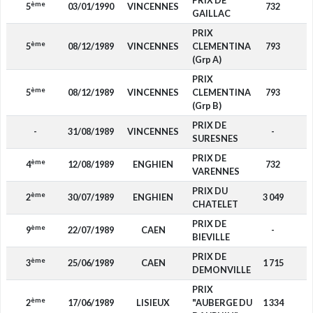
PRIX DE
ème
5
03/01/1990
VINCENNES
732
GAILLAC
PRIX
ème
5
08/12/1989
VINCENNES
CLEMENTINA
793
(Grp A)
PRIX
ème
5
08/12/1989
VINCENNES
CLEMENTINA
793
(Grp B)
PRIX DE
-
31/08/1989
VINCENNES
-
SURESNES
PRIX DE
ème
4
12/08/1989
ENGHIEN
732
VARENNES
PRIX DU
ème
2
30/07/1989
ENGHIEN
3 049
CHATELET
PRIX DE
ème
9
22/07/1989
CAEN
-
BIEVILLE
PRIX DE
ème
3
25/06/1989
CAEN
1 715
DEMONVILLE
PRIX
ème
2
17/06/1989
LISIEUX
"AUBERGE DU
1 334