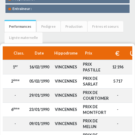
Entraîneur :
Performances
Pedigree
Production
Frères et soeurs
Lignée maternelle
Class.
Date
Hippodrome
Prix
PRIX
er
1
16/02/1990
VINCENNES
12 196
PASTILLE
PRIX DE
ème
2
05/02/1990
VINCENNES
5 717
SARLAT
PRIX DE
-
29/01/1990
VINCENNES
-
COURTOMER
PRIX DE
ème
6
23/01/1990
VINCENNES
-
MONTFORT
PRIX DE
-
09/01/1990
VINCENNES
-
MELUN