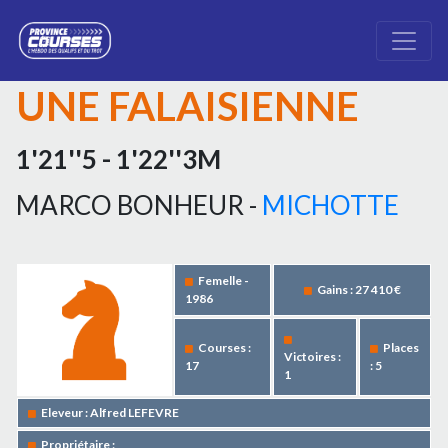
UNE FALAISIENNE
1'21''5 - 1'22''3M
MARCO BONHEUR -
MICHOTTE
Femelle -
Gains : 27 410 €
1986
Courses :
Places
Victoires :
17
: 5
1
Eleveur : Alfred LEFEVRE
Propriétaire :