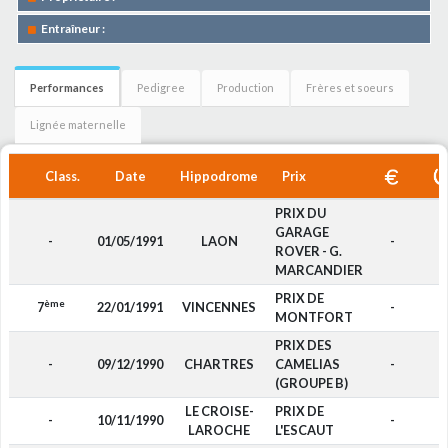
Entraîneur :
Performances
Pedigree
Production
Frères et soeurs
Lignée maternelle
Class.
Date
Hippodrome
Prix
PRIX DU
GARAGE
-
01/05/1991
LAON
-
ROVER - G.
MARCANDIER
PRIX DE
ème
7
22/01/1991
VINCENNES
-
MONTFORT
PRIX DES
-
09/12/1990
CHARTRES
CAMELIAS
-
(GROUPE B)
LE CROISE-
PRIX DE
-
10/11/1990
-
LAROCHE
L'ESCAUT