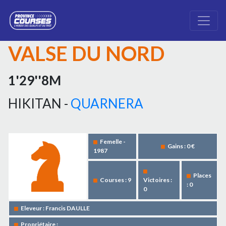
VALSE DU NORD
1'29''8M
HIKITAN -
QUARNERA
Femelle -
Gains : 0 €
1987
Places
Courses : 9
Victoires :
: 0
0
Eleveur : Francis DAULLE
Propriétaire :