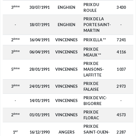
PRIX DU
ème
3
30/07/1991
ENGHIEN
3 430
ROULE
PRIX DE LA
-
18/07/1991
ENGHIEN
PORTE SAINT-
-
MARTIN
ème
2
16/04/1991
VINCENNES
PRIX ELLA **
7 241
PRIX DE
ème
3
06/04/1991
VINCENNES
4 116
MEAUX **
PRIX DE
ème
5
28/01/1991
VINCENNES
MAISONS-
1 037
LAFFITTE
PRIX DE
ème
3
24/01/1991
VINCENNES
2 973
FALAISE
PRIX DE VIC-
-
14/01/1991
VINCENNES
-
BIGORRE
PRIX DE
ème
2
01/01/1991
VINCENNES
4 573
FLORAC
PRIX DE
er
1
16/12/1990
ANGERS
SAINT-OUEN-
2 287