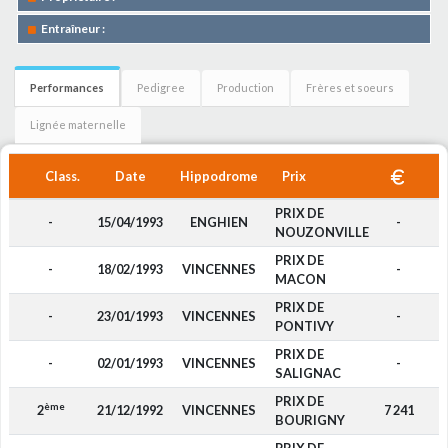
Entraîneur :
Performances
Pedigree
Production
Frères et soeurs
Lignée maternelle
Class.
Date
Hippodrome
Prix
PRIX DE
-
15/04/1993
ENGHIEN
-
NOUZONVILLE
PRIX DE
-
18/02/1993
VINCENNES
-
MACON
PRIX DE
-
23/01/1993
VINCENNES
-
PONTIVY
PRIX DE
-
02/01/1993
VINCENNES
-
SALIGNAC
PRIX DE
ème
2
21/12/1992
VINCENNES
7 241
BOURIGNY