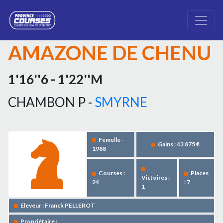
AMAZONE DE CHENU
1'16''6 - 1'22''M
CHAMBON P -
SMYRNE
Femelle -
Gains : 43 875 €
1988
Courses :
Places
Victoires :
24
: 7
1
Eleveur : Franck PELLEROT
Propriétaire :