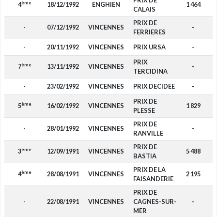
PRIX DE
ème
4
18/12/1992
ENGHIEN
1 464
CALAIS
PRIX DE
-
07/12/1992
VINCENNES
-
FERRIERES
-
20/11/1992
VINCENNES
PRIX URSA
-
PRIX
ème
7
13/11/1992
VINCENNES
-
TERCIDINA
-
23/02/1992
VINCENNES
PRIX DECIDEE
-
PRIX DE
ème
5
16/02/1992
VINCENNES
1 829
PLESSE
PRIX DE
-
28/01/1992
VINCENNES
-
RANVILLE
PRIX DE
ème
3
12/09/1991
VINCENNES
5 488
BASTIA
PRIX DE LA
ème
4
28/08/1991
VINCENNES
2 195
FAISANDERIE
PRIX DE
-
22/08/1991
VINCENNES
CAGNES-SUR-
-
MER