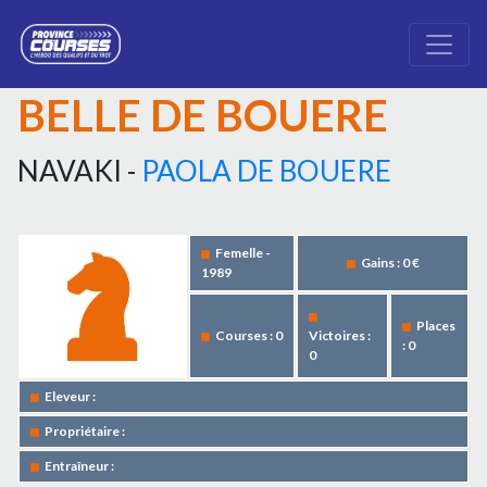
BELLE DE BOUERE
NAVAKI -
PAOLA DE BOUERE
Femelle -
Gains : 0 €
1989
Places
Courses : 0
Victoires :
: 0
0
Eleveur :
Propriétaire :
Entraîneur :