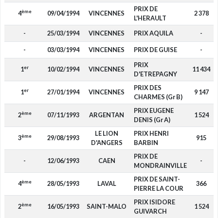
PRIX DE
ème
4
09/04/1994
VINCENNES
2 378
L'HERAULT
-
25/03/1994
VINCENNES
PRIX AQUILA
-
-
03/03/1994
VINCENNES
PRIX DE GUISE
-
PRIX
er
1
10/02/1994
VINCENNES
11 434
D'ETREPAGNY
PRIX DES
er
1
27/01/1994
VINCENNES
9 147
CHARMES (Gr B)
PRIX EUGENE
ème
2
07/11/1993
ARGENTAN
1 524
DENIS (Gr A)
LE LION
PRIX HENRI
ème
3
29/08/1993
915
D'ANGERS
BARBIN
PRIX DE
-
12/06/1993
CAEN
-
MONDRAINVILLE
PRIX DE SAINT-
ème
4
28/05/1993
LAVAL
366
PIERRE LA COUR
PRIX ISIDORE
ème
2
16/05/1993
SAINT-MALO
1 524
GUIVARCH