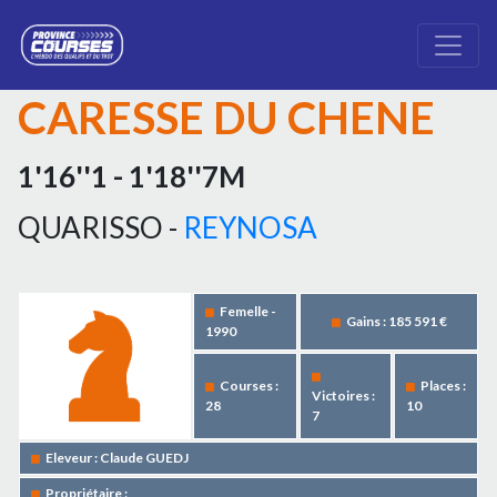
CARESSE DU CHENE
1'16''1 - 1'18''7M
QUARISSO -
REYNOSA
Femelle -
Gains : 185 591 €
1990
Courses :
Places :
Victoires :
28
10
7
Eleveur : Claude GUEDJ
Propriétaire :