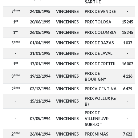
SARTHE
ème
7
24/08/1995
VINCENNES
PRIX DE VENDEE
-
er
1
20/06/1995
VINCENNES
PRIX TOLOSA
15 245
er
1
26/05/1995
VINCENNES
PRIX COLUMBIA
15 245
ème
5
01/04/1995
VINCENNES
PRIX DE BAZAS
1 037
-
31/01/1995
VINCENNES
PRIX DE LAVAL
-
er
1
17/01/1995
VINCENNES
PRIX DE CRETEIL
16 007
PRIX DE
ème
3
19/12/1994
VINCENNES
4 116
BOURIGNY
ème
2
02/12/1994
VINCENNES
PRIX VICENTINA
6 479
PRIX POLLUX (Gr
-
15/11/1994
VINCENNES
-
B)
PRIX DE
-
07/05/1994
VINCENNES
VILLENEUVE-
-
SUR-LOT
ème
2
26/04/1994
VINCENNES
PRIX MIMAS
7 622