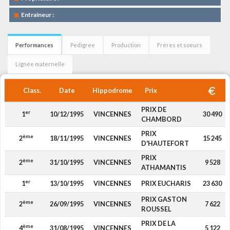
Entraîneur :
Performances
Pedigree
Production
Frères et soeurs
Lignée maternelle
Class.
Date
Hippodrome
Prix
PRIX DE
er
1
10/12/1995
VINCENNES
30 490
CHAMBORD
PRIX
ème
2
18/11/1995
VINCENNES
15 245
D'HAUTEFORT
PRIX
ème
2
31/10/1995
VINCENNES
9 528
ATHAMANTIS
er
1
13/10/1995
VINCENNES
PRIX EUCHARIS
23 630
PRIX GASTON
ème
2
26/09/1995
VINCENNES
7 622
ROUSSEL
PRIX DE LA
ème
4
31/08/1995
VINCENNES
5 122