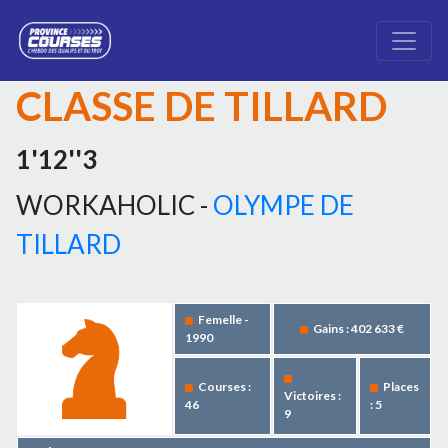
CLASSE DE TILLARD
1'12''3
WORKAHOLIC -
OLYMPE DE
TILLARD
Femelle -
Gains : 402 633 €
1990
Courses :
Places
Victoires :
46
: 5
9