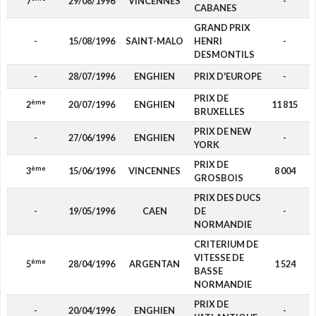
7
29/08/1996
VINCENNES
-
CABANES
GRAND PRIX
-
15/08/1996
SAINT-MALO
HENRI
-
DESMONTILS
-
28/07/1996
ENGHIEN
PRIX D'EUROPE
-
PRIX DE
ème
2
20/07/1996
ENGHIEN
11 815
BRUXELLES
PRIX DE NEW
-
27/06/1996
ENGHIEN
-
YORK
PRIX DE
ème
3
15/06/1996
VINCENNES
8 004
GROSBOIS
PRIX DES DUCS
-
19/05/1996
CAEN
DE
-
NORMANDIE
CRITERIUM DE
VITESSE DE
ème
5
28/04/1996
ARGENTAN
1 524
BASSE
NORMANDIE
PRIX DE
-
20/04/1996
ENGHIEN
-