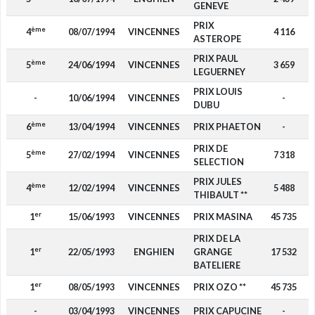
GENEVE
PRIX
ème
4
08/07/1994
VINCENNES
4 116
ASTEROPE
PRIX PAUL
ème
5
24/06/1994
VINCENNES
3 659
LEGUERNEY
PRIX LOUIS
-
10/06/1994
VINCENNES
-
DUBU
ème
6
13/04/1994
VINCENNES
PRIX PHAETON
-
PRIX DE
ème
5
27/02/1994
VINCENNES
7 318
SELECTION
PRIX JULES
ème
4
12/02/1994
VINCENNES
5 488
THIBAULT **
er
1
15/06/1993
VINCENNES
PRIX MASINA
45 735
PRIX DE LA
er
1
22/05/1993
ENGHIEN
GRANGE
17 532
BATELIERE
er
1
08/05/1993
VINCENNES
PRIX OZO **
45 735
-
03/04/1993
VINCENNES
PRIX CAPUCINE
-