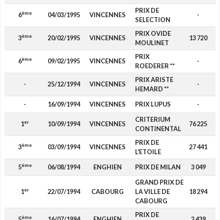
PRIX DE
ème
6
04/03/1995
VINCENNES
-
SELECTION
PRIX OVIDE
ème
3
20/02/1995
VINCENNES
13 720
MOULINET
PRIX
ème
6
09/02/1995
VINCENNES
-
ROEDERER **
PRIX ARISTE
-
25/12/1994
VINCENNES
-
HEMARD **
-
16/09/1994
VINCENNES
PRIX LUPUS
-
CRITERIUM
er
1
10/09/1994
VINCENNES
76 225
CONTINENTAL
PRIX DE
ème
3
03/09/1994
VINCENNES
27 441
L'ETOILE
ème
5
06/08/1994
ENGHIEN
PRIX DE MILAN
3 049
GRAND PRIX DE
er
1
22/07/1994
CABOURG
LA VILLE DE
18 294
CABOURG
PRIX DE
ème
5
16/07/1994
ENGHIEN
2 439