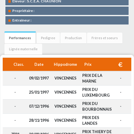
Eleveur : S.C.E.A. CHAUNION
Propriétaire :
Entraîneur :
Performances
Pedigree
Production
Frères et soeurs
Lignée maternelle
Class.
Date
Hippodrome
Prix
PRIX DE LA
-
09/02/1997
VINCENNES
-
MARNE
PRIX DU
-
25/01/1997
VINCENNES
-
LUXEMBOURG
PRIX DU
-
07/12/1996
VINCENNES
-
BOURBONNAIS
PRIX DES
-
28/11/1996
VINCENNES
-
LANDES
PRIX THIERY DE
ème