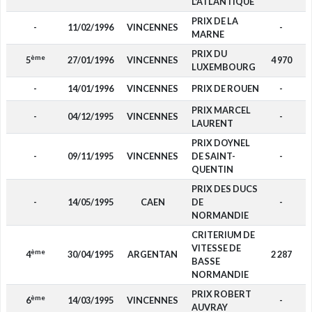
L'ATLANTIQUE
PRIX DE LA
-
11/02/1996
VINCENNES
-
MARNE
PRIX DU
ème
5
27/01/1996
VINCENNES
4 970
LUXEMBOURG
-
14/01/1996
VINCENNES
PRIX DE ROUEN
-
PRIX MARCEL
-
04/12/1995
VINCENNES
-
LAURENT
PRIX DOYNEL
-
09/11/1995
VINCENNES
DE SAINT-
-
QUENTIN
PRIX DES DUCS
-
14/05/1995
CAEN
DE
-
NORMANDIE
CRITERIUM DE
VITESSE DE
ème
4
30/04/1995
ARGENTAN
2 287
BASSE
NORMANDIE
PRIX ROBERT
ème
6
14/03/1995
VINCENNES
-
AUVRAY