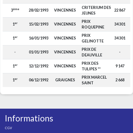
CRITERIUM DES
ème
3
28/02/1993
VINCENNES
22 867
JEUNES
PRIX
er
1
15/02/1993
VINCENNES
34 301
ROQUEPINE
PRIX
er
1
16/01/1993
VINCENNES
34 301
GELINOTTE
PRIX DE
-
01/01/1993
VINCENNES
-
DEAUVILLE
PRIX DES
er
1
12/12/1992
VINCENNES
9 147
TULIPES **
PRIX MARCEL
er
1
06/12/1992
GRAIGNES
2 668
SAINT
Informations
CGV