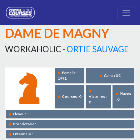
DAME DE MAGNY
WORKAHOLIC -
ORTIE SAUVAGE
Femelle -
Gains : 0 €
1991
Places
Courses : 0
Victoires :
: 0
0
Eleveur :
Propriétaire :
Entraîneur :