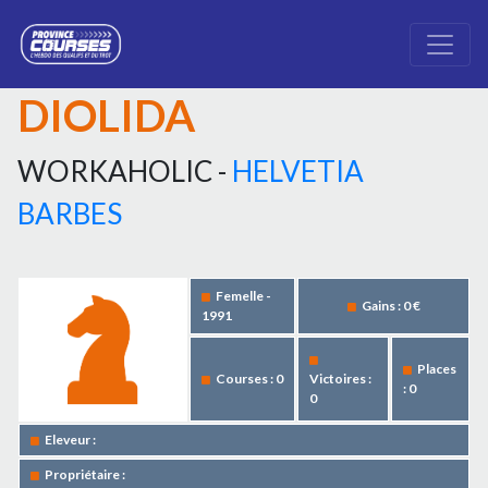
DIOLIDA
WORKAHOLIC -
HELVETIA
BARBES
Femelle -
Gains : 0 €
1991
Places
Courses : 0
Victoires :
: 0
0
Eleveur :
Propriétaire :