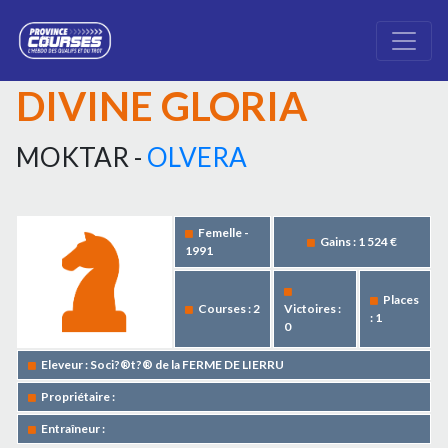
DIVINE GLORIA
MOKTAR -
OLVERA
Femelle -
Gains : 1 524 €
1991
Places
Courses : 2
Victoires :
: 1
0
Eleveur : Soci?®t?® de la FERME DE LIERRU
Propriétaire :
Entraîneur :