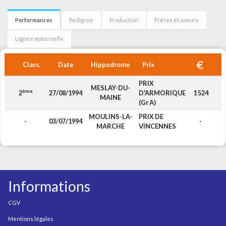
Performances
Pedigree
Production
Frères et soeurs
Lignée maternelle
Class.
Date
Hippodrome
Prix
PRIX
MESLAY-DU-
ème
2
27/08/1994
D'ARMORIQUE
1 524
MAINE
(Gr A)
MOULINS-LA-
PRIX DE
-
03/07/1994
-
MARCHE
VINCENNES
Informations
CGV
Mentions légales