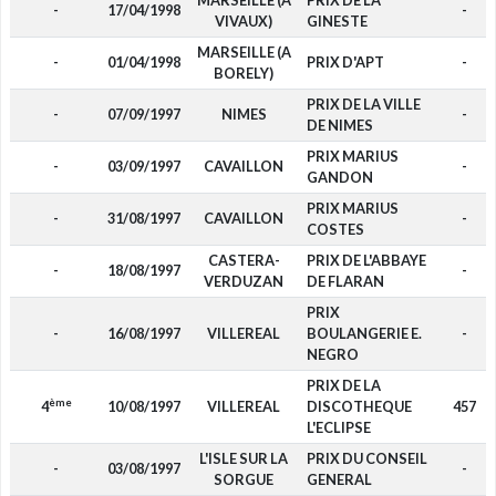
MARSEILLE (A
PRIX DE LA
-
17/04/1998
-
VIVAUX)
GINESTE
MARSEILLE (A
-
01/04/1998
PRIX D'APT
-
BORELY)
PRIX DE LA VILLE
-
07/09/1997
NIMES
-
DE NIMES
PRIX MARIUS
-
03/09/1997
CAVAILLON
-
GANDON
PRIX MARIUS
-
31/08/1997
CAVAILLON
-
COSTES
CASTERA-
PRIX DE L'ABBAYE
-
18/08/1997
-
VERDUZAN
DE FLARAN
PRIX
-
16/08/1997
VILLEREAL
BOULANGERIE E.
-
NEGRO
PRIX DE LA
ème
4
10/08/1997
VILLEREAL
DISCOTHEQUE
457
L'ECLIPSE
L'ISLE SUR LA
PRIX DU CONSEIL
-
03/08/1997
-
SORGUE
GENERAL