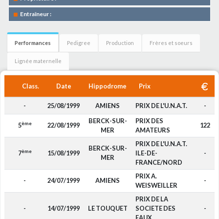
Entraîneur :
Performances
Pedigree
Production
Frères et soeurs
Lignée maternelle
Class.
Date
Hippodrome
Prix
-
25/08/1999
AMIENS
PRIX DE L'U.N.A.T.
-
BERCK-SUR-
PRIX DES
ème
5
22/08/1999
122
MER
AMATEURS
PRIX DE L'U.N.A.T.
BERCK-SUR-
ème
7
15/08/1999
ILE-DE-
-
MER
FRANCE/NORD
PRIX A.
-
24/07/1999
AMIENS
-
WEISWEILLER
PRIX DE LA
-
14/07/1999
LE TOUQUET
SOCIETE DES
-
EAUX