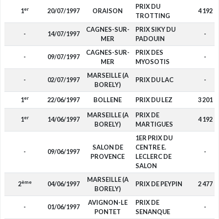
PRIX DU
er
1
20/07/1997
ORAISON
4 192
TROTTING
CAGNES-SUR-
PRIX SIKY DU
-
14/07/1997
-
MER
PADOUIN
CAGNES-SUR-
PRIX DES
-
09/07/1997
-
MER
MYOSOTIS
MARSEILLE (A
-
02/07/1997
PRIX DU LAC
-
BORELY)
er
1
22/06/1997
BOLLENE
PRIX DU LEZ
3 201
MARSEILLE (A
PRIX DE
er
1
14/06/1997
4 192
BORELY)
MARTIGUES
1ER PRIX DU
SALON DE
CENTRE E.
-
09/06/1997
-
PROVENCE
LECLERC DE
SALON
MARSEILLE (A
ème
2
04/06/1997
PRIX DE PEYPIN
2 477
BORELY)
AVIGNON-LE
PRIX DE
-
01/06/1997
-
PONTET
SENANQUE