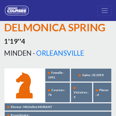
DELMONICA SPRING
1'19''4
MINDEN -
ORLEANSVILLE
Femelle -
Gains : 32 205 €
1991
Courses :
Places
Victoires :
76
: 6
3
Eleveur : Micheline MORANT
Propriétaire :