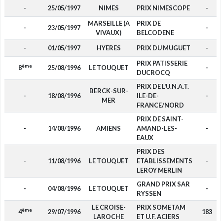
-
25/05/1997
NIMES
PRIX NIMESCOPE
-
MARSEILLE (A
PRIX DE
-
23/05/1997
-
VIVAUX)
BELCODENE
-
01/05/1997
HYERES
PRIX DU MUGUET
-
PRIX PATISSERIE
ème
8
25/08/1996
LE TOUQUET
-
DUCROCQ
PRIX DE L'U.N.A.T.
BERCK-SUR-
-
18/08/1996
ILE-DE-
-
MER
FRANCE/NORD
PRIX DE SAINT-
-
14/08/1996
AMIENS
AMAND-LES-
-
EAUX
PRIX DES
-
11/08/1996
LE TOUQUET
ETABLISSEMENTS
-
LEROY MERLIN
GRAND PRIX SAR
-
04/08/1996
LE TOUQUET
-
RYSSEN
LE CROISE-
PRIX SOMETAM
ème
4
29/07/1996
183
LAROCHE
ET U.F. ACIERS