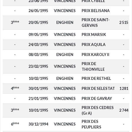
-
23/06/1995
VINCENNES
PRIX CYBELE
-
-
26/05/1995
VINCENNES
PRIX BELISANA
-
PRIX DE SAINT-
ème
3
20/05/1995
ENGHIEN
2 515
GERVAIS
-
09/05/1995
VINCENNES
PRIX MARSIK
-
-
24/03/1995
VINCENNES
PRIX AQUILA
-
-
08/03/1995
ENGHIEN
PRIX KAROLY II
-
PRIX DE
-
23/02/1995
VINCENNES
-
THIONVILLE
-
10/02/1995
ENGHIEN
PRIX DE RETHEL
-
ème
4
30/01/1995
VINCENNES
PRIX DE SELESTAT
1 281
-
21/01/1995
VINCENNES
PRIX DE GAVRAY
-
PRIX DES CEDRES
ème
3
10/01/1995
VINCENNES
2 744
(Gr A)
PRIX DES
ème
6
30/12/1994
VINCENNES
-
PEUPLIERS