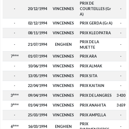
PRIX DE
-
20/12/1994
VINCENNES
COURTEILLES (Gr
-
A)
-
02/12/1994
VINCENNES
PRIX GERDA (Gr A)
-
-
08/11/1994
VINCENNES
PRIX KLEOPATRA
-
PRIX DE LA
-
21/07/1994
ENGHIEN
-
MUETTE
ème
7
01/07/1994
VINCENNES
PRIX ARA
-
-
10/06/1994
VINCENNES
PRIX ALMAK
-
-
13/05/1994
VINCENNES
PRIX SITA
-
-
22/04/1994
VINCENNES
PRIX KAITAIN
-
ème
3
09/04/1994
VINCENNES
PRIX DE LANGRES
3 430
ème
3
01/04/1994
VINCENNES
PRIX ANAHITA
3 659
-
25/03/1994
VINCENNES
PRIX AMPELLA
-
PRIX
ème
6
16/03/1994
ENGHIEN
-