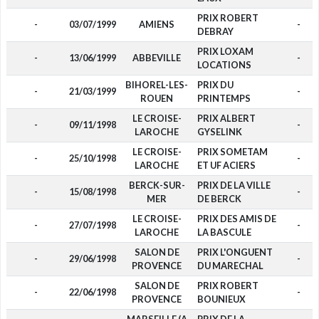
PRIX ROBERT
-
03/07/1999
AMIENS
-
DEBRAY
PRIX LOXAM
-
13/06/1999
ABBEVILLE
-
LOCATIONS
BIHOREL-LES-
PRIX DU
-
21/03/1999
-
ROUEN
PRINTEMPS
LE CROISE-
PRIX ALBERT
-
09/11/1998
-
LAROCHE
GYSELINK
LE CROISE-
PRIX SOMETAM
-
25/10/1998
-
LAROCHE
ET UF ACIERS
BERCK-SUR-
PRIX DE LA VILLE
-
15/08/1998
-
MER
DE BERCK
LE CROISE-
PRIX DES AMIS DE
-
27/07/1998
-
LAROCHE
LA BASCULE
SALON DE
PRIX L'ONGUENT
-
29/06/1998
-
PROVENCE
DU MARECHAL
SALON DE
PRIX ROBERT
-
22/06/1998
-
PROVENCE
BOUNIEUX