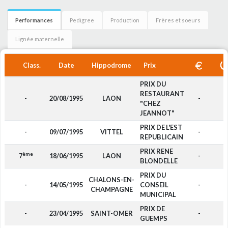
Performances
Pedigree
Production
Frères et soeurs
Lignée maternelle
Class.
Date
Hippodrome
Prix
PRIX DU
RESTAURANT
-
20/08/1995
LAON
-
"CHEZ
JEANNOT"
PRIX DE L'EST
-
09/07/1995
VITTEL
-
REPUBLICAIN
PRIX RENE
ème
7
18/06/1995
LAON
-
BLONDELLE
PRIX DU
CHALONS-EN-
-
14/05/1995
CONSEIL
-
CHAMPAGNE
MUNICIPAL
PRIX DE
-
23/04/1995
SAINT-OMER
-
GUEMPS