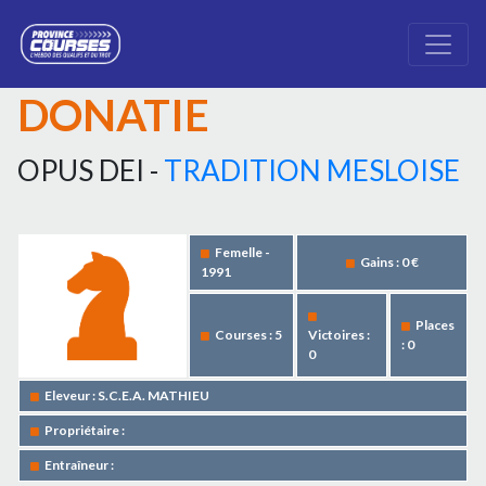
DONATIE
OPUS DEI -
TRADITION MESLOISE
Femelle -
Gains : 0 €
1991
Places
Courses : 5
Victoires :
: 0
0
Eleveur : S.C.E.A. MATHIEU
Propriétaire :
Entraîneur :