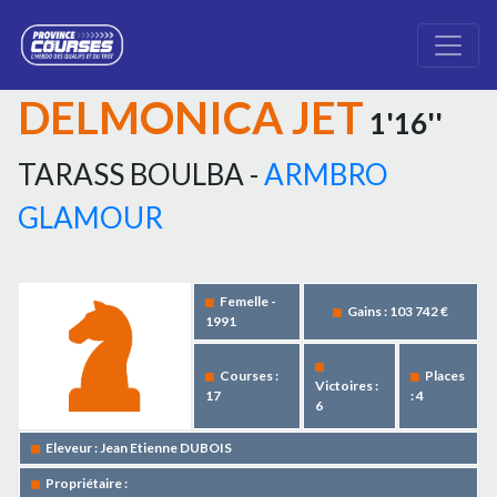
DELMONICA JET
1'16''
TARASS BOULBA -
ARMBRO
GLAMOUR
Femelle -
Gains : 103 742 €
1991
Courses :
Places
Victoires :
17
: 4
6
Eleveur : Jean Etienne DUBOIS
Propriétaire :