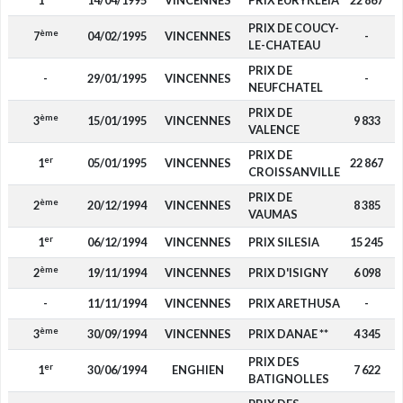
1
14/04/1995
VINCENNES
PRIX EURYKLEIA
22 867
PRIX DE COUCY-
ème
7
04/02/1995
VINCENNES
-
LE-CHATEAU
PRIX DE
-
29/01/1995
VINCENNES
-
NEUFCHATEL
PRIX DE
ème
3
15/01/1995
VINCENNES
9 833
VALENCE
PRIX DE
er
1
05/01/1995
VINCENNES
22 867
CROISSANVILLE
PRIX DE
ème
2
20/12/1994
VINCENNES
8 385
VAUMAS
er
1
06/12/1994
VINCENNES
PRIX SILESIA
15 245
ème
2
19/11/1994
VINCENNES
PRIX D'ISIGNY
6 098
-
11/11/1994
VINCENNES
PRIX ARETHUSA
-
ème
3
30/09/1994
VINCENNES
PRIX DANAE **
4 345
PRIX DES
er
1
30/06/1994
ENGHIEN
7 622
BATIGNOLLES