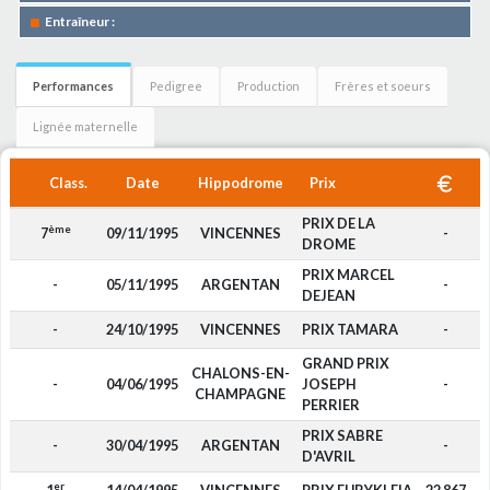
Entraîneur :
Performances
Pedigree
Production
Frères et soeurs
Lignée maternelle
Class.
Date
Hippodrome
Prix
PRIX DE LA
ème
7
09/11/1995
VINCENNES
-
DROME
PRIX MARCEL
-
05/11/1995
ARGENTAN
-
DEJEAN
-
24/10/1995
VINCENNES
PRIX TAMARA
-
GRAND PRIX
CHALONS-EN-
-
04/06/1995
JOSEPH
-
CHAMPAGNE
PERRIER
PRIX SABRE
-
30/04/1995
ARGENTAN
-
D'AVRIL
er