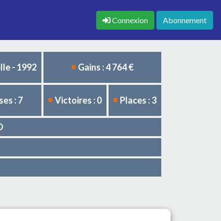
Connexion
Abonnement
le - 1992
Gains : 4 764 €
es : 7
Victoires : 0
Places : 3
O