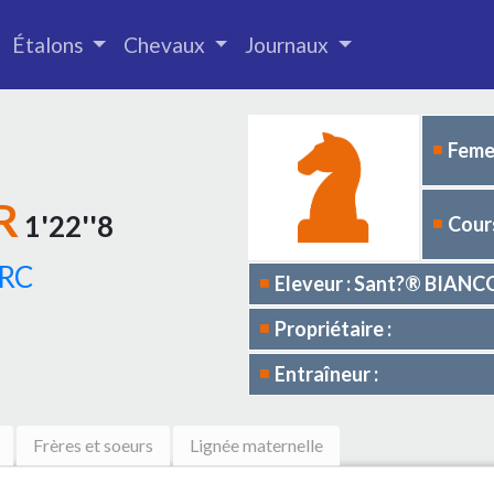
Étalons
Chevaux
Journaux
Femel
R
1'22''8
Cours
ARC
Eleveur : Sant?® BIANC
Propriétaire :
Entraîneur :
Frères et soeurs
Lignée maternelle