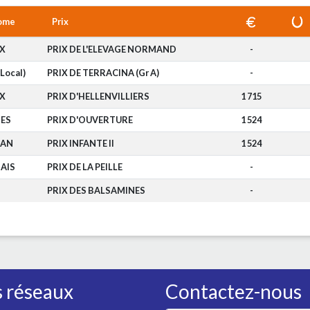
ome
Prix
X
PRIX DE L'ELEVAGE NORMAND
-
Local)
PRIX DE TERRACINA (Gr A)
-
X
PRIX D'HELLENVILLIERS
1 715
ES
PRIX D'OUVERTURE
1 524
TAN
PRIX INFANTE II
1 524
AIS
PRIX DE LA PEILLE
-
PRIX DES BALSAMINES
-
 réseaux
Contactez-nous