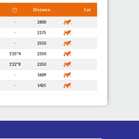
Distance
Cat
-
2800
-
2175
-
2550
1'25''4
2350
1'22''8
2250
-
1609
-
1425