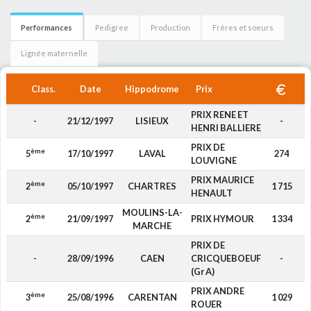
Performances
Pedigree
Production
Frères et soeurs
Lignée maternelle
Class.
Date
Hippodrome
Prix
PRIX RENE ET
-
21/12/1997
LISIEUX
-
HENRI BALLIERE
PRIX DE
ème
5
17/10/1997
LAVAL
274
LOUVIGNE
PRIX MAURICE
ème
2
05/10/1997
CHARTRES
1 715
HENAULT
MOULINS-LA-
ème
2
21/09/1997
PRIX HYMOUR
1 334
MARCHE
PRIX DE
-
28/09/1996
CAEN
CRICQUEBOEUF
-
(Gr A)
PRIX ANDRE
ème
3
25/08/1996
CARENTAN
1 029
ROUER