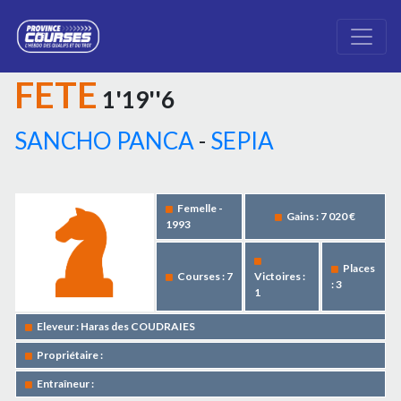
FETE
1'19''6
SANCHO PANCA
-
SEPIA
Femelle -
Gains : 7 020 €
1993
Places
Courses : 7
Victoires :
: 3
1
Eleveur : Haras des COUDRAIES
Propriétaire :
Entraîneur :