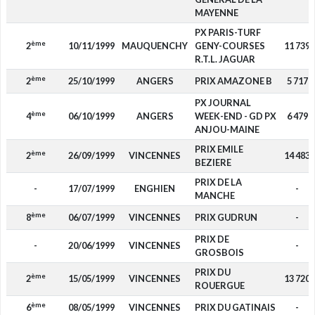
MAYENNE
PX PARIS-TURF
ème
2
10/11/1999
MAUQUENCHY
GENY-COURSES
11 739
R.T.L. JAGUAR
ème
2
25/10/1999
ANGERS
PRIX AMAZONE B
5 717
PX JOURNAL
ème
4
06/10/1999
ANGERS
WEEK-END - GD PX
6 479
ANJOU-MAINE
PRIX EMILE
ème
2
26/09/1999
VINCENNES
14 483
BEZIERE
PRIX DE LA
-
17/07/1999
ENGHIEN
-
MANCHE
ème
8
06/07/1999
VINCENNES
PRIX GUDRUN
-
PRIX DE
-
20/06/1999
VINCENNES
-
GROSBOIS
PRIX DU
ème
2
15/05/1999
VINCENNES
13 720
ROUERGUE
ème
6
08/05/1999
VINCENNES
PRIX DU GATINAIS
-