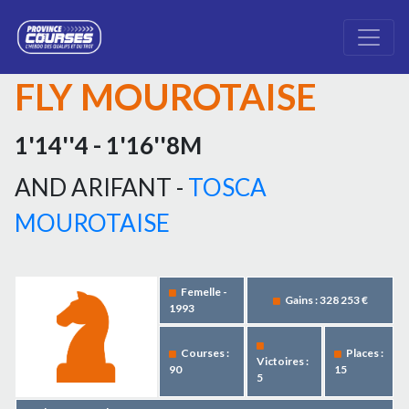
FLY MOUROTAISE
1'14''4 - 1'16''8M
AND ARIFANT -
TOSCA
MOUROTAISE
Femelle -
Gains : 328 253 €
1993
Courses :
Places :
Victoires :
90
15
5