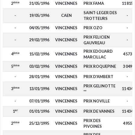
ème
2
31/05/1996
VINCENNES
PRIX FAMA
11 815
SAINT-LEGER DES
-
19/05/1996
CAEN
-
TROTTEURS
-
04/05/1996
VINCENNES
PRIX OZO
-
PRIX FELICIEN
-
29/02/1996
VINCENNES
-
GAUVREAU
PRIX EDOUARD
ème
4
15/02/1996
VINCENNES
4 573
MARCILLAC
ème
5
03/02/1996
VINCENNES
PRIX ROQUEPINE
3 049
-
28/01/1996
VINCENNES
PRIX D'AMBERT
-
PRIX GELINOTTE
ème
3
13/01/1996
VINCENNES
11 434
**
-
07/01/1996
VINCENNES
PRIX NOVILLE
-
er
1
01/01/1996
VINCENNES
PRIX DE VANNES
11 434
PRIX DES
ème
2
25/12/1995
VINCENNES
4 955
PIVOINES
PRIX DES