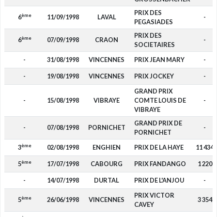
PRIX DES
ème
6
11/09/1998
LAVAL
-
PEGASIADES
PRIX DES
ème
6
07/09/1998
CRAON
-
SOCIETAIRES
-
31/08/1998
VINCENNES
PRIX JEAN MARY
-
-
19/08/1998
VINCENNES
PRIX JOCKEY
-
GRAND PRIX
-
15/08/1998
VIBRAYE
COMTE LOUIS DE
-
VIBRAYE
GRAND PRIX DE
-
07/08/1998
PORNICHET
-
PORNICHET
ème
3
02/08/1998
ENGHIEN
PRIX DE LA HAYE
11 434
ème
5
17/07/1998
CABOURG
PRIX FANDANGO
1 220
-
14/07/1998
DURTAL
PRIX DE L'ANJOU
-
PRIX VICTOR
ème
5
26/06/1998
VINCENNES
3 354
CAVEY