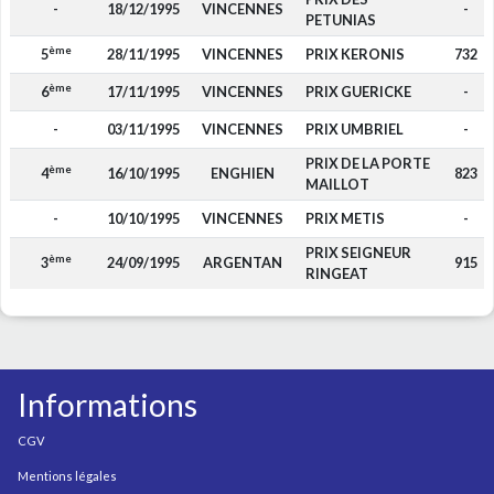
-
18/12/1995
VINCENNES
-
PETUNIAS
ème
5
28/11/1995
VINCENNES
PRIX KERONIS
732
ème
6
17/11/1995
VINCENNES
PRIX GUERICKE
-
-
03/11/1995
VINCENNES
PRIX UMBRIEL
-
PRIX DE LA PORTE
ème
4
16/10/1995
ENGHIEN
823
MAILLOT
-
10/10/1995
VINCENNES
PRIX METIS
-
PRIX SEIGNEUR
ème
3
24/09/1995
ARGENTAN
915
RINGEAT
Informations
CGV
Mentions légales