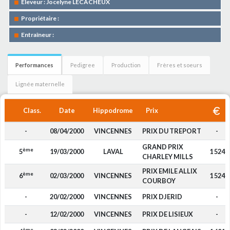
Eleveur : Jocelyne LECACHEUX
Propriétaire :
Entraîneur :
Performances
Pedigree
Production
Frères et soeurs
Lignée maternelle
Class.
Date
Hippodrome
Prix
-
08/04/2000
VINCENNES
PRIX DU TREPORT
-
GRAND PRIX
ème
5
19/03/2000
LAVAL
1 524
CHARLEY MILLS
PRIX EMILE ALLIX
ème
6
02/03/2000
VINCENNES
1 524
COURBOY
-
20/02/2000
VINCENNES
PRIX DJERID
-
-
12/02/2000
VINCENNES
PRIX DE LISIEUX
-
ème