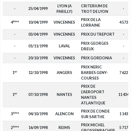
LYON (A
CRITERIUM DE
-
25/04/1999
-
PARILLY)
TROT DE LYON
PRIX DE LA
ème
4
10/04/1999
VINCENNES
4 573
LORRAINE
-
03/04/1999
VINCENNES
PRIX DU TREPORT
-
PRIX GEORGES
-
01/11/1998
LAVAL
-
DREUX
-
20/10/1998
VINCENNES
PRIX GORDONIA
-
PRIX NERIC
er
1
12/10/1998
ANGERS
BARBES GENY-
7 622
COURSES
PRIX DE
L'AEROPORT
er
1
07/10/1998
NANTES
11 434
NANTES
ATLANTIQUE
PRIX DE CONDE
ème
3
04/10/1998
ALENCON
1 143
SUR SARTHE
PRIX MICHEL
ème
2
16/09/1998
REIMS
5 717
GROSSENBACHER