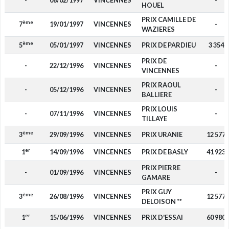
-
08/02/1997
VINCENNES
-
HOUEL
PRIX CAMILLE DE
ème
7
19/01/1997
VINCENNES
-
WAZIERES
ème
5
05/01/1997
VINCENNES
PRIX DE PARDIEU
3 354
PRIX DE
-
22/12/1996
VINCENNES
-
VINCENNES
PRIX RAOUL
-
05/12/1996
VINCENNES
-
BALLIERE
PRIX LOUIS
-
07/11/1996
VINCENNES
-
TILLAYE
ème
3
29/09/1996
VINCENNES
PRIX URANIE
12 577
er
1
14/09/1996
VINCENNES
PRIX DE BASLY
41 923
PRIX PIERRE
-
01/09/1996
VINCENNES
-
GAMARE
PRIX GUY
ème
3
26/08/1996
VINCENNES
12 577
DELOISON **
er
1
15/06/1996
VINCENNES
PRIX D'ESSAI
60 980