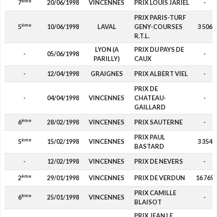
ème
7
20/06/1998
VINCENNES
PRIX LOUIS JARIEL
-
PRIX PARIS-TURF
ème
5
10/06/1998
LAVAL
GENY-COURSES
3 506
R.T.L.
LYON (A
PRIX DU PAYS DE
-
05/06/1998
-
PARILLY)
CAUX
-
12/04/1998
GRAIGNES
PRIX ALBERT VIEL
-
PRIX DE
-
04/04/1998
VINCENNES
CHATEAU-
-
GAILLARD
ème
6
28/02/1998
VINCENNES
PRIX SAUTERNE
-
PRIX PAUL
ème
5
15/02/1998
VINCENNES
3 354
BASTARD
-
12/02/1998
VINCENNES
PRIX DE NEVERS
-
ème
2
29/01/1998
VINCENNES
PRIX DE VERDUN
16 769
PRIX CAMILLE
ème
6
25/01/1998
VINCENNES
-
BLAISOT
PRIX JEAN LE