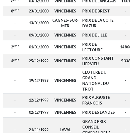
6
03/02/2000
VINCENNES
PRIX DE LANGEAIS
1 601
ème
8
23/01/2000
VINCENNES
PRIX DE BREST
-
CAGNES-SUR-
PRIX DE LA COTE
-
13/01/2000
-
MER
D'AZUR
-
09/01/2000
VINCENNES
PRIX DE LILLE
-
PRIX DE
ème
2
01/01/2000
VINCENNES
14 864
LECTOURE
PRIX CONSTANT
ème
4
25/12/1999
VINCENNES
5 336
HERVIEU
CLOTURE DU
GRAND
-
19/12/1999
VINCENNES
-
NATIONAL DU
TROT
PRIX AUGUSTE
-
12/12/1999
VINCENNES
-
FRANCOIS
-
02/12/1999
VINCENNES
PRIX DES LANDES
-
GRAND PRIX
CONSEIL
-
21/11/1999
LAVAL
-
GENERAL DE LA