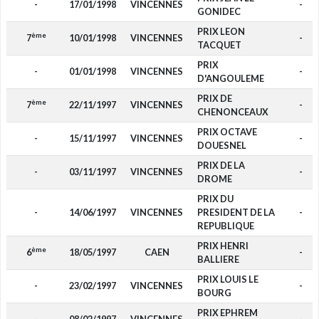
-
17/01/1998
VINCENNES
-
GONIDEC
PRIX LEON
ème
7
10/01/1998
VINCENNES
-
TACQUET
PRIX
-
01/01/1998
VINCENNES
-
D'ANGOULEME
PRIX DE
ème
7
22/11/1997
VINCENNES
-
CHENONCEAUX
PRIX OCTAVE
-
15/11/1997
VINCENNES
-
DOUESNEL
PRIX DE LA
-
03/11/1997
VINCENNES
-
DROME
PRIX DU
-
14/06/1997
VINCENNES
PRESIDENT DE LA
-
REPUBLIQUE
PRIX HENRI
ème
6
18/05/1997
CAEN
-
BALLIERE
PRIX LOUIS LE
-
23/02/1997
VINCENNES
-
BOURG
PRIX EPHREM