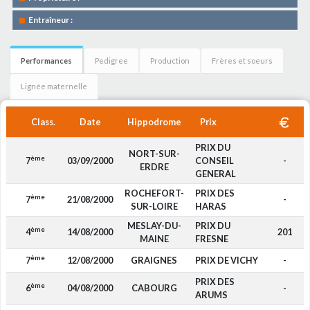
Entraîneur :
Performances
Pedigree
Production
Frères et soeurs
Lignée maternelle
Class.
Date
Hippodrome
Prix
PRIX DU
NORT-SUR-
ème
7
03/09/2000
CONSEIL
-
ERDRE
GENERAL
ROCHEFORT-
PRIX DES
ème
7
21/08/2000
-
SUR-LOIRE
HARAS
MESLAY-DU-
PRIX DU
ème
4
14/08/2000
201
MAINE
FRESNE
ème
7
12/08/2000
GRAIGNES
PRIX DE VICHY
-
PRIX DES
ème
6
04/08/2000
CABOURG
-
ARUMS