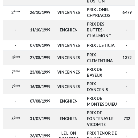
BOSTON
PRIX JONEL
ème
2
26/10/1999
VINCENNES
6 479
CHYRIACOS
PRIX DES
-
11/10/1999
ENGHIEN
BUTTES-
-
CHAUMONT
-
07/09/1999
VINCENNES
PRIX JUSTICIA
-
PRIX
ème
4
27/08/1999
VINCENNES
1 372
CLEMENTINA
PRIX DE
ème
7
23/08/1999
VINCENNES
-
BAYEUX
PRIX
ème
7
16/08/1999
VINCENNES
-
D'ANCENIS
PRIX DE
-
07/08/1999
ENGHIEN
-
MONTESQUIEU
PRIX DE
ème
5
31/07/1999
ENGHIEN
FONTENAY LE
732
VICOMTE
LE LION
PRIX TENOR DE
-
26/07/1999
-