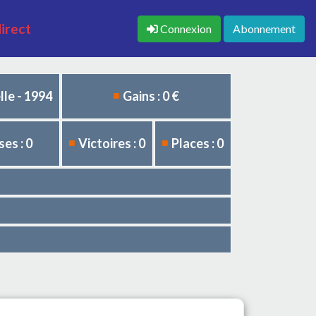
direct
Connexion
Abonnement
le - 1994
Gains : 0 €
es : 0
Victoires : 0
Places : 0