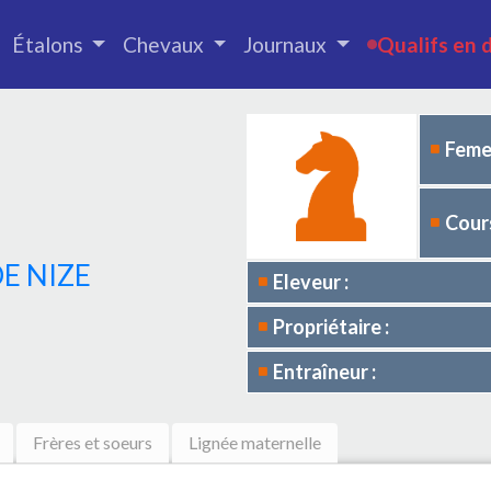
Étalons
Chevaux
Journaux
Qualifs en 
Femel
E
Cours
DE NIZE
Eleveur :
Propriétaire :
Entraîneur :
Frères et soeurs
Lignée maternelle