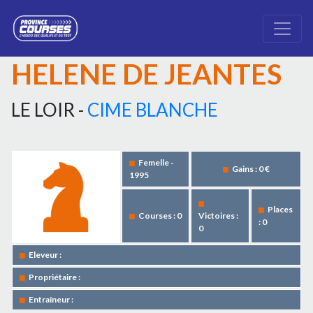
HELENE DE JEANTES
LE LOIR -
CIME BLANCHE
Femelle -
Gains : 0 €
1995
Places
Courses : 0
Victoires :
: 0
0
Eleveur :
Propriétaire :
Entraîneur :