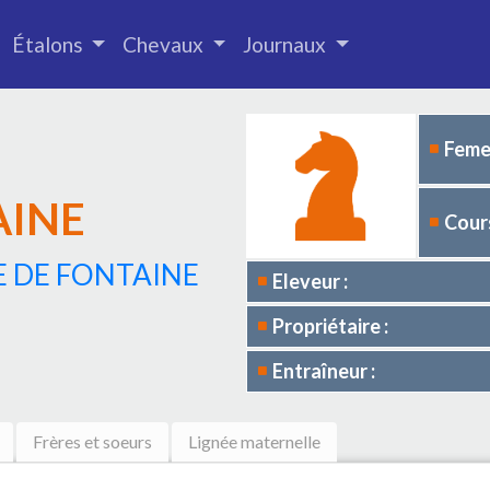
Étalons
Chevaux
Journaux
Femel
AINE
Cours
E DE FONTAINE
Eleveur :
Propriétaire :
Entraîneur :
Frères et soeurs
Lignée maternelle