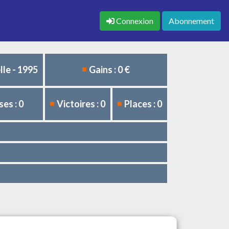
Connexion
Abonnement
le - 1995
Gains : 0 €
es : 0
Victoires : 0
Places : 0