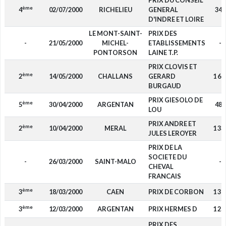
PRIX DU CONSEIL
ème
4
02/07/2000
RICHELIEU
GENERAL
348
D'INDRE ET LOIRE
LE MONT-SAINT-
PRIX DES
-
21/05/2000
MICHEL-
ETABLISSEMENTS
-
PONTORSON
LAINE T.P.
PRIX CLOVIS ET
ème
2
14/05/2000
CHALLANS
GERARD
1 67
BURGAUD
PRIX GIESOLO DE
ème
5
30/04/2000
ARGENTAN
488
LOU
PRIX ANDRE ET
ème
2
10/04/2000
MERAL
1 33
JULES LEROYER
PRIX DE LA
SOCIETE DU
-
26/03/2000
SAINT-MALO
-
CHEVAL
FRANCAIS
ème
3
18/03/2000
CAEN
PRIX DE CORBON
1 37
ème
3
12/03/2000
ARGENTAN
PRIX HERMES D
1 25
PRIX DES