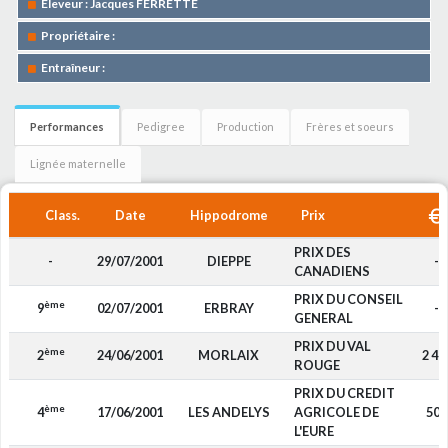
Eleveur : Jacques FERRETTE
Propriétaire :
Entraîneur :
Performances
Pedigree
Production
Frères et soeurs
Lignée maternelle
Class.
Date
Hippodrome
Prix
PRIX DES
-
29/07/2001
DIEPPE
-
CANADIENS
PRIX DU CONSEIL
ème
9
02/07/2001
ERBRAY
-
GENERAL
PRIX DU VAL
ème
2
24/06/2001
MORLAIX
2 47
ROUGE
PRIX DU CREDIT
ème
4
17/06/2001
LES ANDELYS
AGRICOLE DE
503
L'EURE