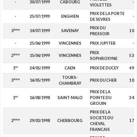
-
30/07/1999
CABOURG
-
VIOLETTES
PRIX DE LA PORTE
-
25/07/1999
ENGHIEN
-
DE SEVRES
PRIX DU
ème
3
14/07/1999
SAVENAY
1 02
PRESSOIR
-
25/06/1999
VINCENNES
PRIX JUPITER
-
PRIX
ème
2
15/06/1999
VINCENNES
5 33
SOPHROSYNE
er
1
24/05/1999
CAEN
PRIX DE DUCEY
4 95
TOURS-
ème
3
16/05/1999
PRIX DU CHER
1 02
CHAMBRAY
PRIX DE LA
er
1
16/08/1998
SAINT-MALO
POINTE DU
3 43
GROUIN
PRIX DE LA
SOCIETE DU
ème
2
29/03/1998
CHERBOURG
1 71
CHEVAL
FRANCAIS