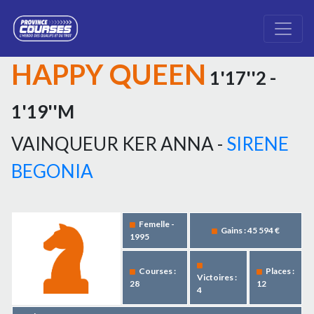
HAPPY QUEEN
1'17''2 -
1'19''M
VAINQUEUR KER ANNA -
SIRENE
BEGONIA
Femelle -
Gains : 45 594 €
1995
Courses :
Places :
Victoires :
28
12
4