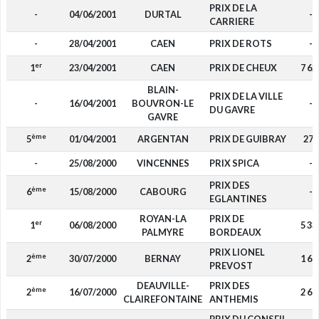
PRIX DE LA
-
04/06/2001
DURTAL
-
CARRIERE
-
28/04/2001
CAEN
PRIX DE ROTS
-
er
1
23/04/2001
CAEN
PRIX DE CHEUX
7 62
BLAIN-
PRIX DE LA VILLE
-
16/04/2001
BOUVRON-LE
-
DU GAVRE
GAVRE
ème
5
01/04/2001
ARGENTAN
PRIX DE GUIBRAY
274
-
25/08/2000
VINCENNES
PRIX SPICA
-
PRIX DES
ème
6
15/08/2000
CABOURG
-
EGLANTINES
ROYAN-LA
PRIX DE
er
1
06/08/2000
5 33
PALMYRE
BORDEAUX
PRIX LIONEL
ème
2
30/07/2000
BERNAY
1 60
PREVOST
DEAUVILLE-
PRIX DES
ème
2
16/07/2000
2 66
CLAIREFONTAINE
ANTHEMIS