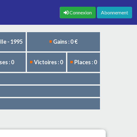
Connexion
Abonnement
le - 1995
Gains : 0 €
es : 0
Victoires : 0
Places : 0