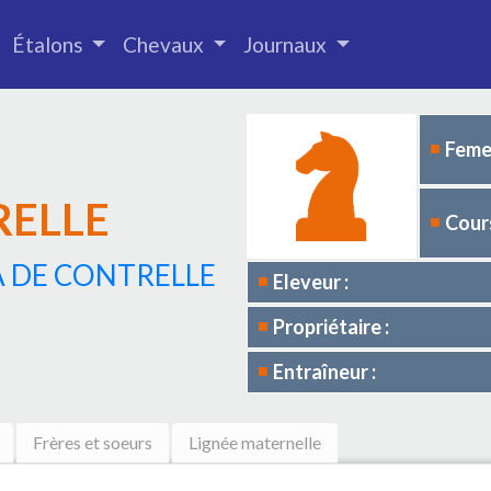
Étalons
Chevaux
Journaux
Femel
RELLE
Cours
A DE CONTRELLE
Eleveur :
Propriétaire :
Entraîneur :
Frères et soeurs
Lignée maternelle