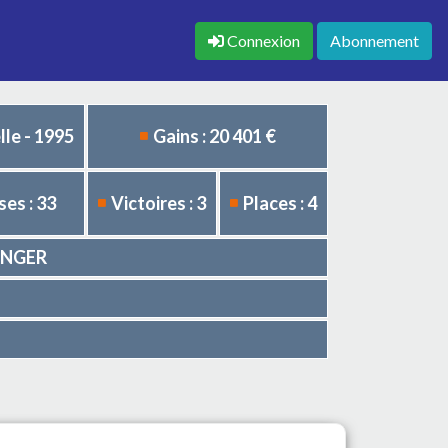
Connexion
Abonnement
le - 1995
Gains : 20 401 €
es : 33
Victoires : 3
Places : 4
RANGER