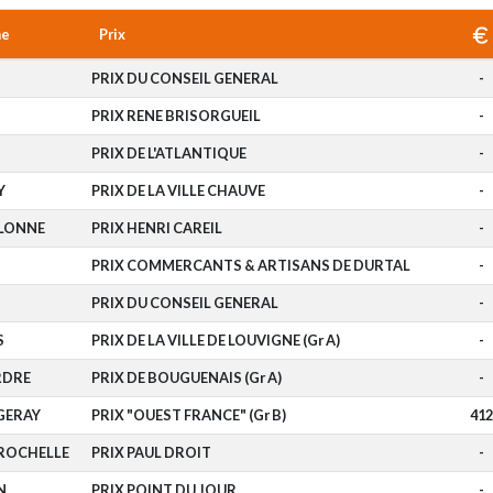
me
Prix
PRIX DU CONSEIL GENERAL
-
PRIX RENE BRISORGUEIL
-
PRIX DE L'ATLANTIQUE
-
Y
PRIX DE LA VILLE CHAUVE
-
OLONNE
PRIX HENRI CAREIL
-
PRIX COMMERCANTS & ARTISANS DE DURTAL
-
PRIX DU CONSEIL GENERAL
-
S
PRIX DE LA VILLE DE LOUVIGNE (Gr A)
-
RDRE
PRIX DE BOUGUENAIS (Gr A)
-
GERAY
PRIX "OUEST FRANCE" (Gr B)
412
 ROCHELLE
PRIX PAUL DROIT
-
N
PRIX POINT DU JOUR
-