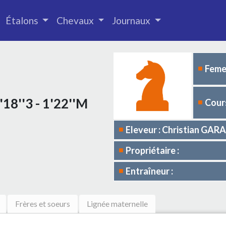
Étalons
Chevaux
Journaux
Femel
'18''3 - 1'22''M
Cours
Eleveur : Christian GA
Propriétaire :
Entraîneur :
Frères et soeurs
Lignée maternelle