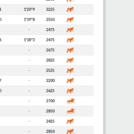
1
1'20''9
3225
0
1'19''8
2550
-
2475
6
1'18''3
2475
-
2675
-
2825
-
2525
7
-
2200
0
-
2625
-
2700
-
2850
-
2425
-
2850