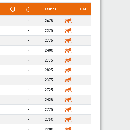
Distance
Cat
-
2675
-
2375
-
2775
-
2400
-
2775
-
2825
-
2375
-
2725
-
2425
-
2775
-
2750
-
2200