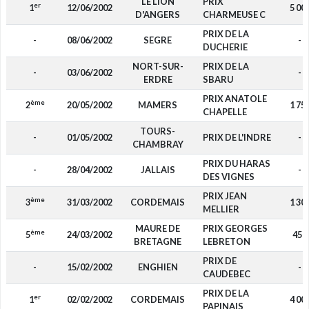
LE LION
PRIX
er
1
12/06/2002
5 00
D'ANGERS
CHARMEUSE C
PRIX DE LA
-
08/06/2002
SEGRE
-
DUCHERIE
NORT-SUR-
PRIX DE LA
-
03/06/2002
-
ERDRE
SBARU
PRIX ANATOLE
ème
2
20/05/2002
MAMERS
1 75
CHAPELLE
TOURS-
-
01/05/2002
PRIX DE L'INDRE
-
CHAMBRAY
PRIX DU HARAS
-
28/04/2002
JALLAIS
-
DES VIGNES
PRIX JEAN
ème
3
31/03/2002
CORDEMAIS
1 30
MELLIER
MAURE DE
PRIX GEORGES
ème
5
24/03/2002
450
BRETAGNE
LEBRETON
PRIX DE
-
15/02/2002
ENGHIEN
-
CAUDEBEC
PRIX DE LA
er
1
02/02/2002
CORDEMAIS
4 00
PAPINAIS