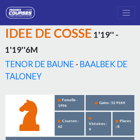
IDEE DE COSSE
1'19'' -
1'19''6M
TENOR DE BAUNE
-
BAALBEK DE
TALONEY
Femelle -
Gains : 52 918 €
1996
Courses :
Places
Victoires :
62
: 8
9