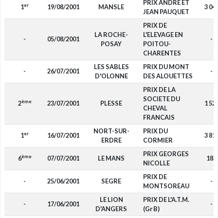
PRIX ANDRE ET
er
1
19/08/2001
MANSLE
3 04
JEAN PAUQUET
PRIX DE
LA ROCHE-
L'ELEVAGE EN
-
05/08/2001
-
POSAY
POITOU-
CHARENTES
LES SABLES
PRIX DU MONT
-
26/07/2001
-
D'OLONNE
DES ALOUETTES
PRIX DE LA
SOCIETE DU
ème
2
23/07/2001
PLESSE
1 52
CHEVAL
FRANCAIS
NORT-SUR-
PRIX DU
er
1
16/07/2001
3 81
ERDRE
CORMIER
PRIX GEORGES
ème
6
07/07/2001
LE MANS
183
NICOLLE
PRIX DE
-
25/06/2001
SEGRE
-
MONTSOREAU
LE LION
PRIX DE L'A.T.M.
-
17/06/2001
-
D'ANGERS
(Gr B)