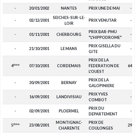
-
20/01/2002
NANTES
PRIX UNE DE MAI
-
SEICHES-SUR-LE-
-
02/12/2001
PRIX VENUTAR
-
LOIR
PRIX BAR-PMU
-
01/11/2001
CHERBOURG
-
"L'HIPPODROME"
PRIX GISELLA DU
-
21/10/2001
LE MANS
-
GITE
PRIX DE LA
ème
4
07/10/2001
CORDEMAIS
FEDERATION DE
640
L'OUEST
PRIX DE LA
-
30/09/2001
BERNAY
-
GALOPINIERE
PRIX YVES
-
16/09/2001
LANDIVISIAU
-
COMBOT
PRIX DU
-
02/09/2001
PLOERMEL
-
DEPARTEMENT
MONTIGNAC-
PRIX DE
ème
5
23/08/2001
297
CHARENTE
COULONGES