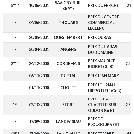
SAVIGNY-SUR-
ème
5
10/06/2001
PRIX DU PERCHE
210
BRAYE
PRIX DU CENTRE
-
04/06/2001
THOUARS
COMMERCIAL
-
LECLERC
-
20/05/2001
QUESTEMBERT
PRIX OURASI
-
PRIX DU HARAS
-
30/04/2001
ANGERS
-
DU DOMAINE
PRIX MAURICE
ème
2
24/12/2000
CORDEMAIS
2 28
BIORET (Gr B)
-
06/11/2000
DURTAL
PRIX JEAN MARY
-
PRIX JOURNAL
-
01/11/2000
CHOLET
-
HIPPOTURF (Gr B)
PRIX DE LA
er
1
02/10/2000
SEGRE
CHAPELLE-SUR-
2 89
OUDON (Gr B)
PRIX DE
-
17/09/2000
LANDIVISIAU
-
PLOUGOURVEST
ème
4
27/08/2000
SAINT-MALO
PRIX ETERNIT
640