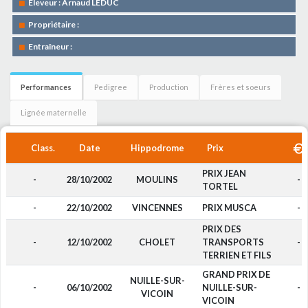
Eleveur : Arnaud LEDUC
Propriétaire :
Entraîneur :
Performances
Pedigree
Production
Frères et soeurs
Lignée maternelle
Class.
Date
Hippodrome
Prix
PRIX JEAN
-
28/10/2002
MOULINS
-
TORTEL
-
22/10/2002
VINCENNES
PRIX MUSCA
-
PRIX DES
-
12/10/2002
CHOLET
TRANSPORTS
-
TERRIEN ET FILS
GRAND PRIX DE
NUILLE-SUR-
-
06/10/2002
NUILLE-SUR-
-
VICOIN
VICOIN