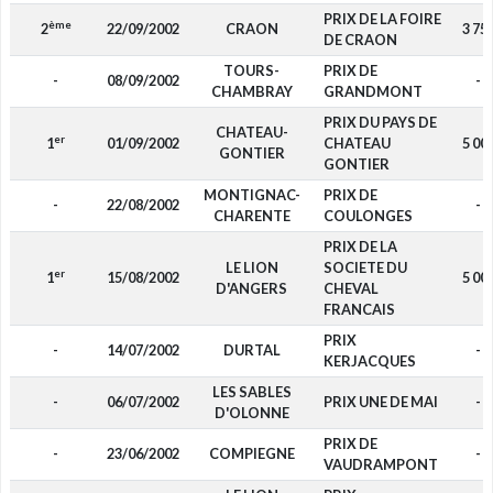
PRIX DE LA FOIRE
ème
2
22/09/2002
CRAON
3 75
DE CRAON
TOURS-
PRIX DE
-
08/09/2002
-
CHAMBRAY
GRANDMONT
PRIX DU PAYS DE
CHATEAU-
er
1
01/09/2002
CHATEAU
5 00
GONTIER
GONTIER
MONTIGNAC-
PRIX DE
-
22/08/2002
-
CHARENTE
COULONGES
PRIX DE LA
LE LION
SOCIETE DU
er
1
15/08/2002
5 00
D'ANGERS
CHEVAL
FRANCAIS
PRIX
-
14/07/2002
DURTAL
-
KERJACQUES
LES SABLES
-
06/07/2002
PRIX UNE DE MAI
-
D'OLONNE
PRIX DE
-
23/06/2002
COMPIEGNE
-
VAUDRAMPONT