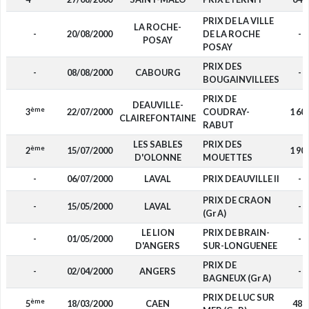
PRIX DE LA VILLE
LA ROCHE-
-
20/08/2000
DE LA ROCHE
-
POSAY
POSAY
PRIX DES
-
08/08/2000
CABOURG
-
BOUGAINVILLEES
PRIX DE
DEAUVILLE-
ème
3
22/07/2000
COUDRAY-
1 60
CLAIREFONTAINE
RABUT
LES SABLES
PRIX DES
ème
2
15/07/2000
1 90
D'OLONNE
MOUETTES
-
06/07/2000
LAVAL
PRIX DEAUVILLE II
-
PRIX DE CRAON
-
15/05/2000
LAVAL
-
(Gr A)
LE LION
PRIX DE BRAIN-
-
01/05/2000
-
D'ANGERS
SUR-LONGUENEE
PRIX DE
-
02/04/2000
ANGERS
-
BAGNEUX (Gr A)
PRIX DE LUC SUR
ème
5
18/03/2000
CAEN
488