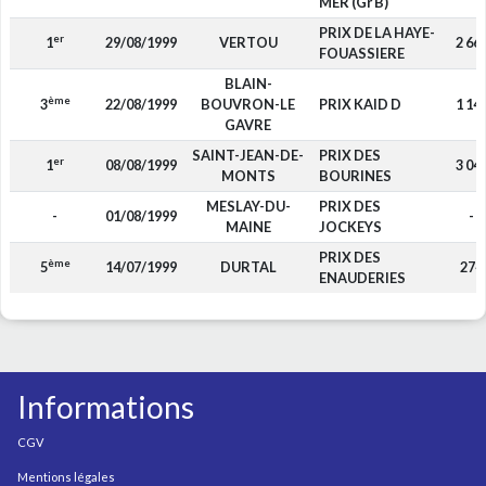
MER (Gr B)
PRIX DE LA HAYE-
er
1
29/08/1999
VERTOU
2 66
FOUASSIERE
BLAIN-
ème
3
22/08/1999
BOUVRON-LE
PRIX KAID D
1 14
GAVRE
SAINT-JEAN-DE-
PRIX DES
er
1
08/08/1999
3 04
MONTS
BOURINES
MESLAY-DU-
PRIX DES
-
01/08/1999
-
MAINE
JOCKEYS
PRIX DES
ème
5
14/07/1999
DURTAL
274
ENAUDERIES
Informations
CGV
Mentions légales