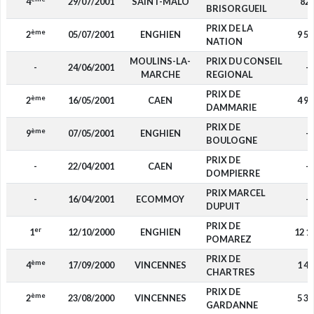
4
29/07/2001
SAINT-MALO
82
BRISORGUEIL
PRIX DE LA
ème
2
05/07/2001
ENGHIEN
9 52
NATION
MOULINS-LA-
PRIX DU CONSEIL
-
24/06/2001
-
MARCHE
REGIONAL
PRIX DE
ème
2
16/05/2001
CAEN
4 95
DAMMARIE
PRIX DE
ème
9
07/05/2001
ENGHIEN
-
BOULOGNE
PRIX DE
-
22/04/2001
CAEN
-
DOMPIERRE
PRIX MARCEL
-
16/04/2001
ECOMMOY
-
DUPUIT
PRIX DE
er
1
12/10/2000
ENGHIEN
12 1
POMAREZ
PRIX DE
ème
4
17/09/2000
VINCENNES
1 46
CHARTRES
PRIX DE
ème
2
23/08/2000
VINCENNES
5 33
GARDANNE