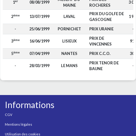
er
1
08/08/1999
3 04
MAINE
ROCHERES
PRIX DU GOLFE DE
ème
2
13/07/1999
LAVAL
1 90
GASCOGNE
-
25/06/1999
PORNICHET
PRIX URANIE
-
PRIX DE
ème
3
16/06/1999
LISIEUX
91
VINCENNES
ème
5
07/04/1999
NANTES
PRIX C.C.O.
30
PRIX TENOR DE
-
28/03/1999
LE MANS
-
BAUNE
Informations
CGV
Mentions légales
Utilisation des cookies