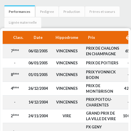
Performances
Pedigree
Production
Frères et soeurs
Lignée maternelle
Class.
Date
Hippodrome
Prix
PRIX DE CHALONS
ème
7
06/02/2005
VINCENNES
65
EN CHAMPAGNE
-
06/01/2005
VINCENNES
PRIX DE POITIERS
-
PRIX YVONNICK
ème
8
01/01/2005
VINCENNES
-
BODIN
PRIX DE
ème
4
26/12/2004
VINCENNES
4 20
MONTBRISON
PRIX POITOU-
-
14/12/2004
VINCENNES
-
CHARENTES
GRAND PRIX DE
ème
2
24/11/2004
VIRE
10 0
LA VILLE DE VIRE
PX GENY