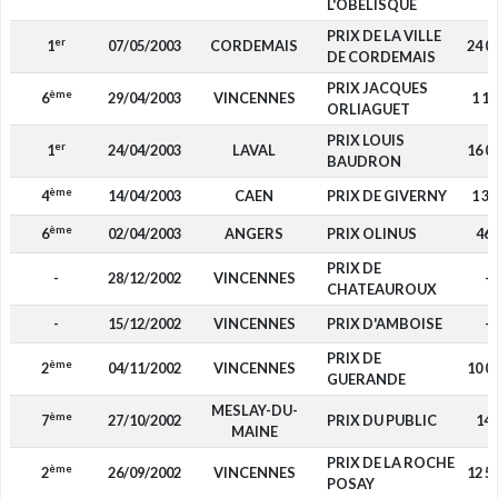
L'OBELISQUE
PRIX DE LA VILLE
er
1
07/05/2003
CORDEMAIS
24 0
DE CORDEMAIS
PRIX JACQUES
ème
6
29/04/2003
VINCENNES
1 10
ORLIAGUET
PRIX LOUIS
er
1
24/04/2003
LAVAL
16 0
BAUDRON
ème
4
14/04/2003
CAEN
PRIX DE GIVERNY
1 32
ème
6
02/04/2003
ANGERS
PRIX OLINUS
46
PRIX DE
-
28/12/2002
VINCENNES
-
CHATEAUROUX
-
15/12/2002
VINCENNES
PRIX D'AMBOISE
-
PRIX DE
ème
2
04/11/2002
VINCENNES
10 0
GUERANDE
MESLAY-DU-
ème
7
27/10/2002
PRIX DU PUBLIC
14
MAINE
PRIX DE LA ROCHE
ème
2
26/09/2002
VINCENNES
12 5
POSAY