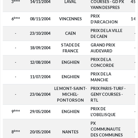
ème
3
14/11/2004
LAVAL
COURSES - GD PX
4 55
YANN DESPRES
PRIX
ème
6
08/11/2004
VINCENNES
1 40
D'ARCACHON
PRIX DE LA VILLE
-
23/10/2004
CAEN
-
DE CAEN
STADE DE
GRAND PRIX
-
18/09/2004
-
FRANCE
AUDEVARD
PRIX DE LA
-
12/08/2004
ENGHIEN
-
CONCORDE
PRIX DE LA
-
11/07/2004
ENGHIEN
-
MANCHE
LE MONT-SAINT-
PRIX PARIS-TURF -
-
23/06/2004
MICHEL-
GENY COURSES -
-
PONTORSON
RTL
PRIX DE
ème
9
29/05/2004
ENGHIEN
-
L'OBELISQUE
PX
COMMUNAUTE
ème
8
20/05/2004
NANTES
-
DES COMMUNES