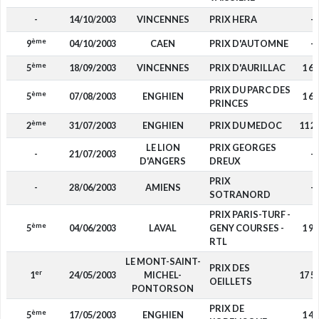
-
14/10/2003
VINCENNES
PRIX HERA
-
ème
9
04/10/2003
CAEN
PRIX D'AUTOMNE
-
ème
5
18/09/2003
VINCENNES
PRIX D'AURILLAC
1 65
PRIX DU PARC DES
ème
5
07/08/2003
ENGHIEN
1 65
PRINCES
ème
2
31/07/2003
ENGHIEN
PRIX DU MEDOC
11 2
LE LION
PRIX GEORGES
-
21/07/2003
-
D'ANGERS
DREUX
PRIX
-
28/06/2003
AMIENS
-
SOTRANORD
PRIX PARIS-TURF -
ème
5
04/06/2003
LAVAL
GENY COURSES -
1 95
RTL
LE MONT-SAINT-
PRIX DES
er
1
24/05/2003
MICHEL-
17 5
OEILLETS
PONTORSON
PRIX DE
ème
5
17/05/2003
ENGHIEN
1 47