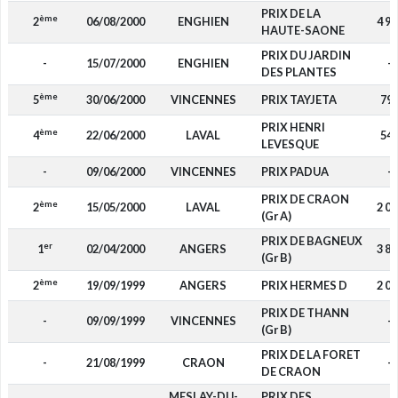
PRIX DE LA
ème
2
06/08/2000
ENGHIEN
4 95
HAUTE-SAONE
PRIX DU JARDIN
-
15/07/2000
ENGHIEN
-
DES PLANTES
ème
5
30/06/2000
VINCENNES
PRIX TAYJETA
79
PRIX HENRI
ème
4
22/06/2000
LAVAL
54
LEVESQUE
-
09/06/2000
VINCENNES
PRIX PADUA
-
PRIX DE CRAON
ème
2
15/05/2000
LAVAL
2 09
(Gr A)
PRIX DE BAGNEUX
er
1
02/04/2000
ANGERS
3 81
(Gr B)
ème
2
19/09/1999
ANGERS
PRIX HERMES D
2 09
PRIX DE THANN
-
09/09/1999
VINCENNES
-
(Gr B)
PRIX DE LA FORET
-
21/08/1999
CRAON
-
DE CRAON
MESLAY-DU-
PRIX DES