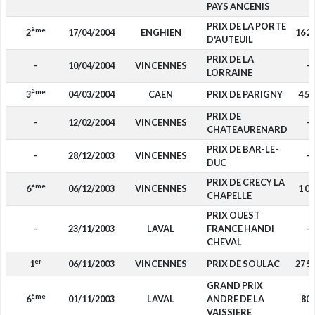
PAYS ANCENIS
PRIX DE LA PORTE
ème
2
17/04/2004
ENGHIEN
16 2
D'AUTEUIL
PRIX DE LA
-
10/04/2004
VINCENNES
-
LORRAINE
ème
3
04/03/2004
CAEN
PRIX DE PARIGNY
4 55
PRIX DE
-
12/02/2004
VINCENNES
-
CHATEAURENARD
PRIX DE BAR-LE-
-
28/12/2003
VINCENNES
-
DUC
PRIX DE CRECY LA
ème
6
06/12/2003
VINCENNES
1 00
CHAPELLE
PRIX OUEST
-
23/11/2003
LAVAL
FRANCE HANDI
-
CHEVAL
er
1
06/11/2003
VINCENNES
PRIX DE SOULAC
27 5
GRAND PRIX
ème
6
01/11/2003
LAVAL
ANDRE DE LA
80
VAISSIERE