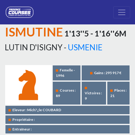
ISMUTINE
1'13''5 - 1'16''6M
LUTIN D'ISIGNY -
USMENIE
Femelle -
Gains : 295 917 €
1996
Courses :
Places :
Victoires :
89
21
9
Eleveur : Mich?¿le COUBARD
Propriétaire :
Entraîneur :