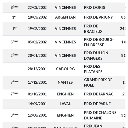
ème
8
22/03/2002
VINCENNES
PRIX DORIS
-
er
1
18/03/2002
ARGENTAN
PRIX DE VRIGNY
8 50
PRIX DE
er
1
19/02/2002
VINCENNES
24 0
BRACIEUX
PRIX DE BOURG-
ème
5
05/02/2002
VINCENNES
1 44
EN-BRESSE
PRIX DU LION
ème
2
20/01/2002
VINCENNES
8 00
D'ANGERS
PRIX DES
-
28/12/2001
CABOURG
-
PLATANES
GRAND PRIX DE
ème
7
17/12/2001
NANTES
15
NOEL
ème
7
01/10/2001
ENGHIEN
PRIX DE JARNAC
25
-
14/09/2001
LAVAL
PRIX DE PARNE
-
PRIX DE CHALONS
ème
3
12/08/2001
ENGHIEN
3 17
DU MAINE
PRIX JEAN
ème