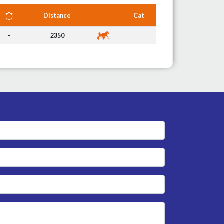
Distance
Cat
-
2350