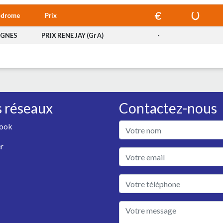
odrome
Prix
IGNES
PRIX RENE JAY (Gr A)
-
 réseaux
Contactez-nous
ook
r