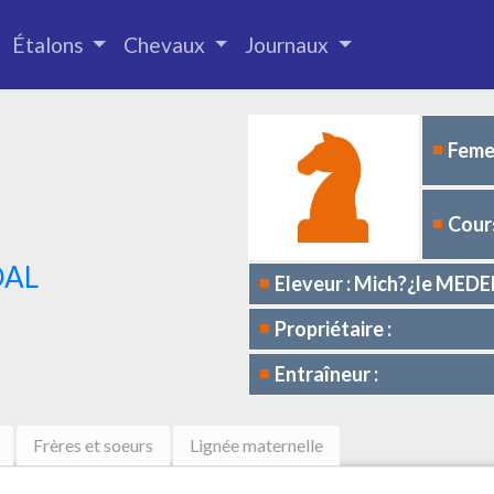
Étalons
Chevaux
Journaux
Femel
Cours
OAL
Eleveur : Mich?¿le ME
Propriétaire :
Entraîneur :
Frères et soeurs
Lignée maternelle