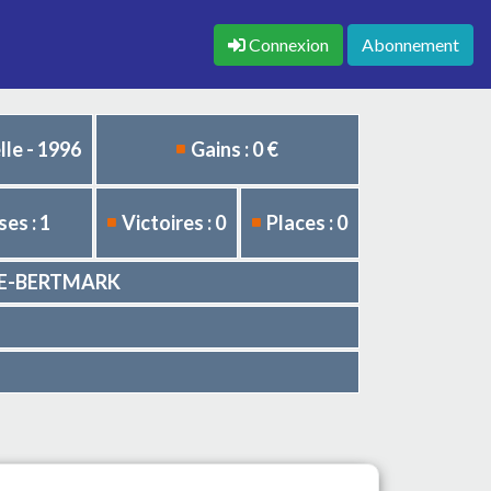
Connexion
Abonnement
le - 1996
Gains : 0 €
es : 1
Victoires : 0
Places : 0
DEE-BERTMARK