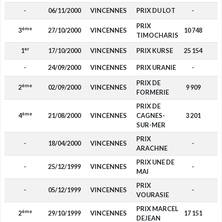
-
06/11/2000
VINCENNES
PRIX DU LOT
-
PRIX
ème
3
27/10/2000
VINCENNES
10 748
TIMOCHARIS
er
1
17/10/2000
VINCENNES
PRIX KURSE
25 154
-
24/09/2000
VINCENNES
PRIX URANIE
-
PRIX DE
ème
2
02/09/2000
VINCENNES
9 909
FORMERIE
PRIX DE
ème
4
21/08/2000
VINCENNES
CAGNES-
3 201
SUR-MER
PRIX
-
18/04/2000
VINCENNES
-
ARACHNE
PRIX UNE DE
-
25/12/1999
VINCENNES
-
MAI
PRIX
-
05/12/1999
VINCENNES
-
VOURASIE
PRIX MARCEL
ème
2
29/10/1999
VINCENNES
17 151
DEJEAN