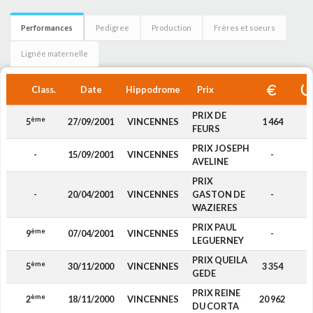
Performances
Pedigree
Production
Frères et soeurs
Lignée maternelle
Class.
Date
Hippodrome
Prix
PRIX DE
ème
5
27/09/2001
VINCENNES
1 464
FEURS
PRIX JOSEPH
-
15/09/2001
VINCENNES
-
AVELINE
PRIX
-
20/04/2001
VINCENNES
GASTON DE
-
WAZIERES
PRIX PAUL
ème
9
07/04/2001
VINCENNES
-
LEGUERNEY
PRIX QUEILA
ème
5
30/11/2000
VINCENNES
3 354
GEDE
PRIX REINE
ème
2
18/11/2000
VINCENNES
20 962
DU CORTA