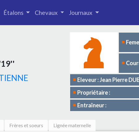
Étalons
Chevaux
Journaux
Femel
19''
Cours
TIENNE
Eleveur : Jean Pierre D
Propriétaire :
Entraîneur :
Frères et soeurs
Lignée maternelle