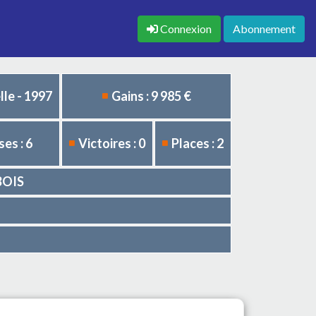
Connexion
Abonnement
le - 1997
Gains : 9 985 €
es : 6
Victoires : 0
Places : 2
UBOIS