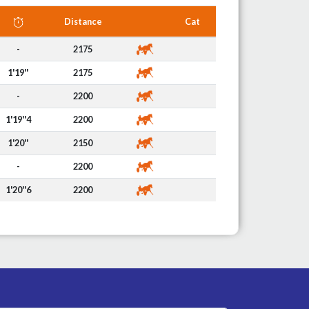
Distance
Cat
-
2175
1'19''
2175
-
2200
1'19''4
2200
1'20''
2150
-
2200
1'20''6
2200