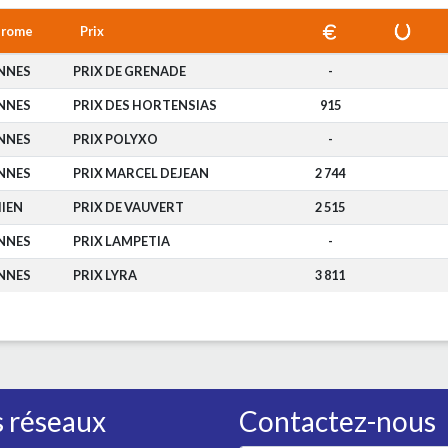
drome
Prix
NNES
PRIX DE GRENADE
-
NNES
PRIX DES HORTENSIAS
915
NNES
PRIX POLYXO
-
NNES
PRIX MARCEL DEJEAN
2 744
IEN
PRIX DE VAUVERT
2 515
NNES
PRIX LAMPETIA
-
NNES
PRIX LYRA
3 811
 réseaux
Contactez-nous