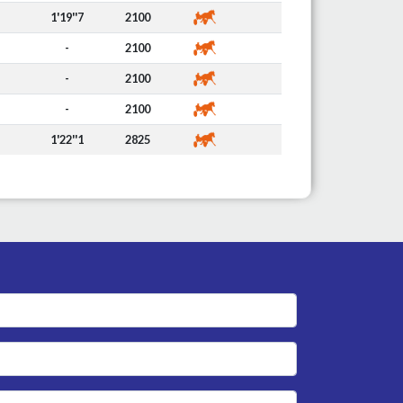
1'19''7
2100
-
2100
-
2100
-
2100
1'22''1
2825