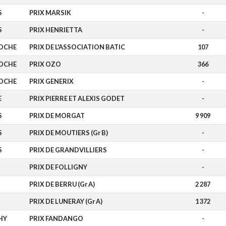
S
PRIX MARSIK
-
S
PRIX HENRIETTA
-
ROCHE
PRIX DE L'ASSOCIATION BATIC
107
ROCHE
PRIX OZO
366
ROCHE
PRIX GENERIX
-
E
PRIX PIERRE ET ALEXIS GODET
-
S
PRIX DE MORGAT
9 909
S
PRIX DE MOUTIERS (Gr B)
-
S
PRIX DE GRANDVILLIERS
-
PRIX DE FOLLIGNY
-
PRIX DE BERRU (Gr A)
2 287
PRIX DE LUNERAY (Gr A)
1 372
HY
PRIX FANDANGO
-