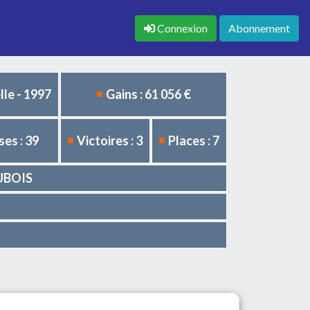
Connexion
Abonnement
le - 1997
Gains : 61 056 €
es : 39
Victoires : 3
Places : 7
DUBOIS