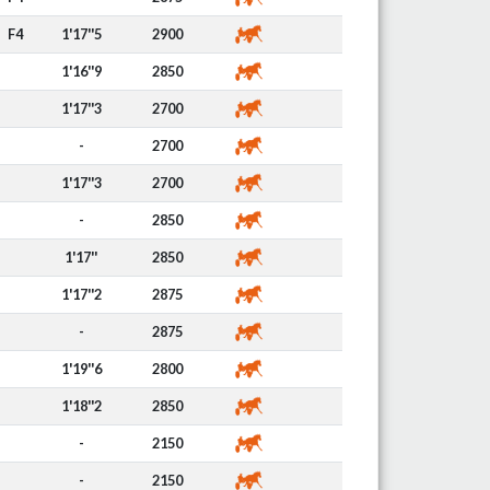
F4
1'17''5
2900
1'16''9
2850
1'17''3
2700
-
2700
1'17''3
2700
-
2850
1'17''
2850
1'17''2
2875
-
2875
1'19''6
2800
1'18''2
2850
-
2150
-
2150