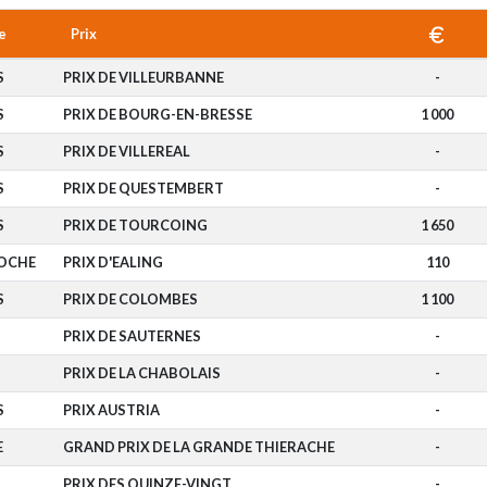
e
Prix
S
PRIX DE VILLEURBANNE
-
S
PRIX DE BOURG-EN-BRESSE
1 000
S
PRIX DE VILLEREAL
-
S
PRIX DE QUESTEMBERT
-
S
PRIX DE TOURCOING
1 650
ROCHE
PRIX D'EALING
110
S
PRIX DE COLOMBES
1 100
PRIX DE SAUTERNES
-
PRIX DE LA CHABOLAIS
-
S
PRIX AUSTRIA
-
E
GRAND PRIX DE LA GRANDE THIERACHE
-
PRIX DES QUINZE-VINGT
-