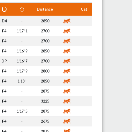
Distance
Cat
D4
-
2850
F4
1'17''1
2700
F4
-
2700
F4
1'16''9
2850
DP
1'16''7
2700
F4
1'17''9
2800
F4
1'18''
2850
F4
-
2875
F4
-
3225
F4
1'17''5
2875
F4
-
2675
F4
-
2875