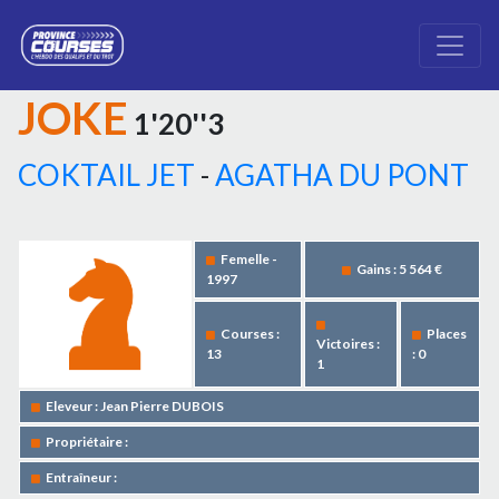
JOKE
1'20''3
COKTAIL JET
-
AGATHA DU PONT
Femelle -
Gains : 5 564 €
1997
Courses :
Places
Victoires :
13
: 0
1
Eleveur : Jean Pierre DUBOIS
Propriétaire :
Entraîneur :