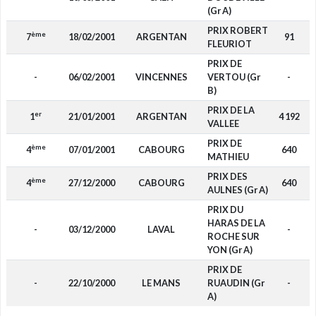
(Gr A)
PRIX ROBERT
ème
7
18/02/2001
ARGENTAN
91
FLEURIOT
PRIX DE
-
06/02/2001
VINCENNES
VERTOU (Gr
-
B)
PRIX DE LA
er
1
21/01/2001
ARGENTAN
4 192
VALLEE
PRIX DE
ème
4
07/01/2001
CABOURG
640
MATHIEU
PRIX DES
ème
4
27/12/2000
CABOURG
640
AULNES (Gr A)
PRIX DU
HARAS DE LA
-
03/12/2000
LAVAL
-
ROCHE SUR
YON (Gr A)
PRIX DE
-
22/10/2000
LE MANS
RUAUDIN (Gr
-
A)