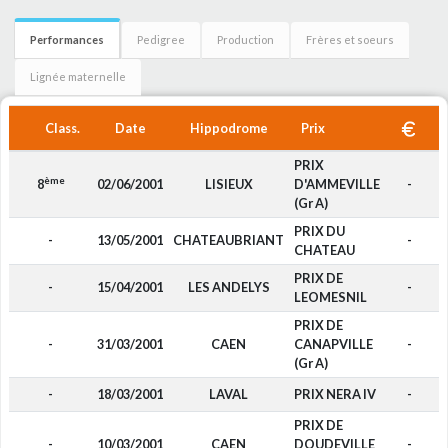
Performances
Pedigree
Production
Frères et soeurs
Lignée maternelle
Class.
Date
Hippodrome
Prix
PRIX
ème
8
02/06/2001
LISIEUX
D'AMMEVILLE
-
(Gr A)
PRIX DU
-
13/05/2001
CHATEAUBRIANT
-
CHATEAU
PRIX DE
-
15/04/2001
LES ANDELYS
-
LEOMESNIL
PRIX DE
-
31/03/2001
CAEN
CANAPVILLE
-
(Gr A)
-
18/03/2001
LAVAL
PRIX NERA IV
-
PRIX DE
-
10/03/2001
CAEN
DOUDEVILLE
-