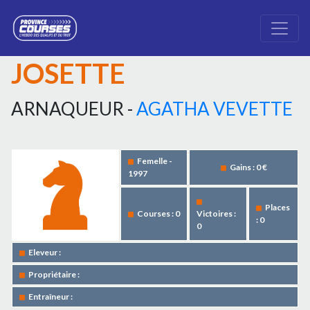
JOSETTE
ARNAQUEUR -
AGATHA VEVETTE
Femelle -
Gains : 0 €
1997
Places
Courses : 0
Victoires :
: 0
0
Eleveur :
Propriétaire :
Entraîneur :