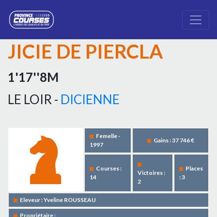
JICIE DE PIERCLA
1'17''8M
LE LOIR -
DICIENNE
Femelle -
Gains : 37 746 €
1997
Courses :
Places
Victoires :
14
: 3
2
Eleveur : Yveline ROUSSEAU
Propriétaire :