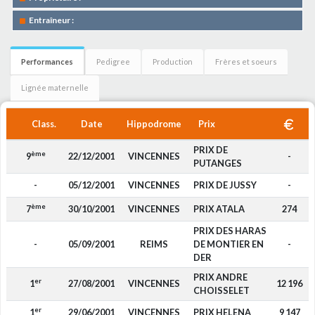
Entraîneur :
Performances
Pedigree
Production
Frères et soeurs
Lignée maternelle
Class.
Date
Hippodrome
Prix
PRIX DE
ème
9
22/12/2001
VINCENNES
-
PUTANGES
-
05/12/2001
VINCENNES
PRIX DE JUSSY
-
ème
7
30/10/2001
VINCENNES
PRIX ATALA
274
PRIX DES HARAS
-
05/09/2001
REIMS
DE MONTIER EN
-
DER
PRIX ANDRE
er
1
27/08/2001
VINCENNES
12 196
CHOISSELET
er
1
29/06/2001
VINCENNES
PRIX HELENA
9 147