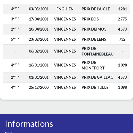
ème
4
03/05/2001
ENGHIEN
PRIX DE L'AIGLE
1 281
ème
3
17/04/2001
VINCENNES
PRIX EOS
2 775
ème
2
10/04/2001
VINCENNES
PRIX DEIMOS
4 573
ème
5
23/02/2001
VINCENNES
PRIX DE LENS
732
PRIX DE
-
06/02/2001
VINCENNES
-
FONTAINEBLEAU
PRIX DE
ème
4
16/01/2001
VINCENNES
1 098
MONTFORT
ème
2
01/01/2001
VINCENNES
PRIX DE GAILLAC
4 573
ème
4
25/12/2000
VINCENNES
PRIX DE TULLE
1 098
Informations