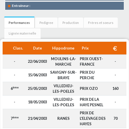
Entraîneur :
Performances
Pedigree
Production
Frères et soeurs
Lignée maternelle
Class.
Date
Hippodrome
Prix
MOULINS-LA-
PRIX OUEST-
-
22/06/2003
-
MARCHE
FRANCE
SAVIGNY-SUR-
PRIX DU
-
15/06/2003
-
BRAYE
PERCHE
VILLEDIEU-
ème
6
25/05/2003
PRIX OZO
160
LES-POELES
VILLEDIEU-
PRIX DE LA
-
18/05/2003
-
LES-POELES
HAYE PESNEL
PRIX DE
ème
7
21/04/2003
RANES
L'ELEVAGE DES
70
HAYES