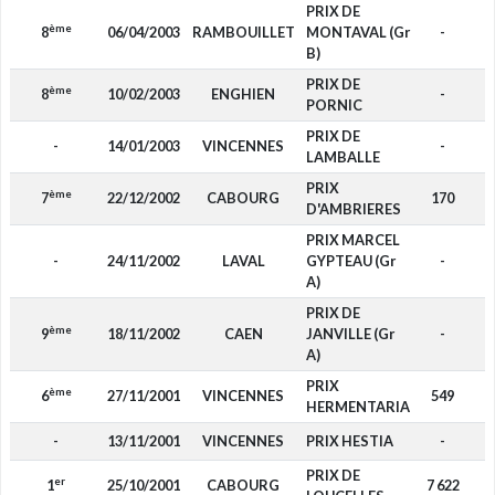
PRIX DE
ème
8
06/04/2003
RAMBOUILLET
MONTAVAL (Gr
-
B)
PRIX DE
ème
8
10/02/2003
ENGHIEN
-
PORNIC
PRIX DE
-
14/01/2003
VINCENNES
-
LAMBALLE
PRIX
ème
7
22/12/2002
CABOURG
170
D'AMBRIERES
PRIX MARCEL
-
24/11/2002
LAVAL
GYPTEAU (Gr
-
A)
PRIX DE
ème
9
18/11/2002
CAEN
JANVILLE (Gr
-
A)
PRIX
ème
6
27/11/2001
VINCENNES
549
HERMENTARIA
-
13/11/2001
VINCENNES
PRIX HESTIA
-
PRIX DE
er
1
25/10/2001
CABOURG
7 622