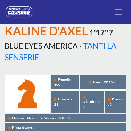
KALINE D'AXEL
1'17''7
BLUE EYES AMERICA -
TANTI LA
SENSERIE
Femelle -
Gains : 20 165 €
1998
Courses :
Places
Victoires :
21
: 3
2
Eleveur : Alexandre Maurice COHEN
Propriétaire :