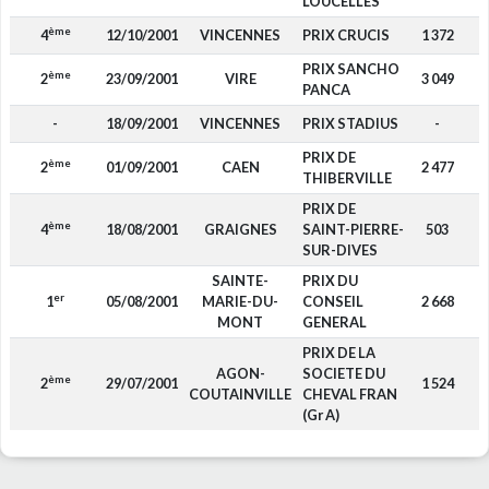
LOUCELLES
ème
4
12/10/2001
VINCENNES
PRIX CRUCIS
1 372
PRIX SANCHO
ème
2
23/09/2001
VIRE
3 049
PANCA
-
18/09/2001
VINCENNES
PRIX STADIUS
-
PRIX DE
ème
2
01/09/2001
CAEN
2 477
THIBERVILLE
PRIX DE
ème
4
18/08/2001
GRAIGNES
SAINT-PIERRE-
503
SUR-DIVES
SAINTE-
PRIX DU
er
1
05/08/2001
MARIE-DU-
CONSEIL
2 668
MONT
GENERAL
PRIX DE LA
AGON-
SOCIETE DU
ème
2
29/07/2001
1 524
COUTAINVILLE
CHEVAL FRAN
(Gr A)