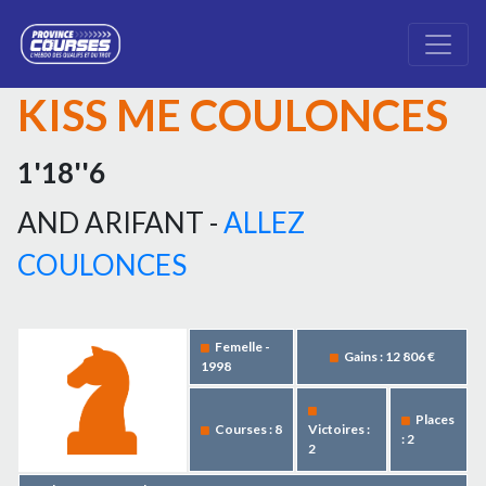
KISS ME COULONCES
1'18''6
AND ARIFANT -
ALLEZ
COULONCES
Femelle -
Gains : 12 806 €
1998
Places
Courses : 8
Victoires :
: 2
2