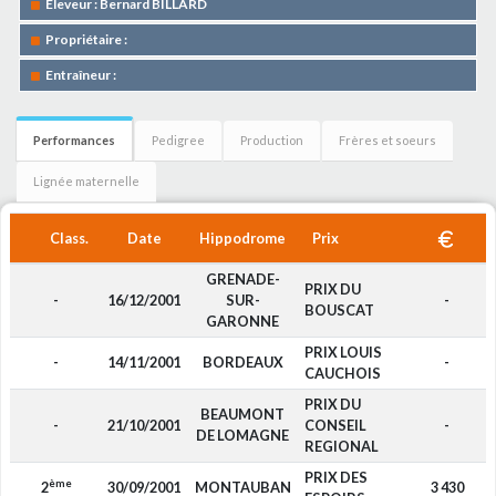
Eleveur : Bernard BILLARD
Propriétaire :
Entraîneur :
Performances
Pedigree
Production
Frères et soeurs
Lignée maternelle
Class.
Date
Hippodrome
Prix
GRENADE-
PRIX DU
-
16/12/2001
SUR-
-
BOUSCAT
GARONNE
PRIX LOUIS
-
14/11/2001
BORDEAUX
-
CAUCHOIS
PRIX DU
BEAUMONT
-
21/10/2001
CONSEIL
-
DE LOMAGNE
REGIONAL
PRIX DES
ème
2
30/09/2001
MONTAUBAN
3 430