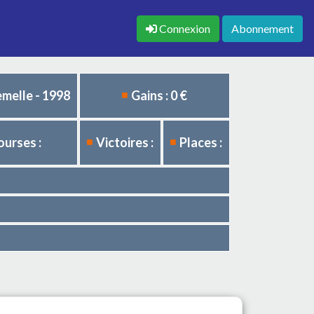
Connexion
Abonnement
emelle - 1998
Gains : 0 €
ourses :
Victoires :
Places :