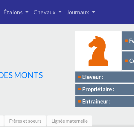
Étalons
Chevaux
Journaux
F
C
 DES MONTS
Eleveur :
Propriétaire :
Entraîneur :
Frères et soeurs
Lignée maternelle