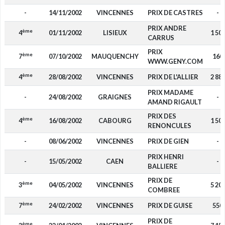
-
14/11/2002
VINCENNES
PRIX DE CASTRES
-
PRIX ANDRE
ème
4
01/11/2002
LISIEUX
1 50
CARRUS
PRIX
ème
7
07/10/2002
MAUQUENCHY
160
WWW.GENY.COM
ème
4
28/08/2002
VINCENNES
PRIX DE L'ALLIER
2 88
PRIX MADAME
-
24/08/2002
GRAIGNES
-
AMAND RIGAULT
PRIX DES
ème
4
16/08/2002
CABOURG
1 50
RENONCULES
-
08/06/2002
VINCENNES
PRIX DE GIEN
-
PRIX HENRI
-
15/05/2002
CAEN
-
BALLIERE
PRIX DE
ème
3
04/05/2002
VINCENNES
5 20
COMBREE
ème
7
24/02/2002
VINCENNES
PRIX DE GUISE
550
PRIX DE
ème