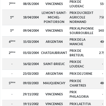
PRIX DE
ème
7
08/05/2004
VINCENNES
550
LOUDEAC
LE MONT-SAINT-
PRIX DU CREDIT
er
1
18/04/2004
MICHEL-
AGRICOLE
7 50
PONTORSON
NORMAND
PRIX ALPHONSE
er
1
09/04/2004
VINCENNES
14 00
SOURROUBILLE
PRIX DE LA
ème
6
15/03/2004
ARGENTAN
400
MANCHE
PRIX DE
ème
2
01/03/2004
CHATEAUBRIANT
2 75
BRETEUIL
PRIX DE
-
16/02/2004
SAINT-BRIEUC
-
LOUDEAC
-
23/03/2003
ARGENTAN
PRIX DE L'ORNE
-
PRIX DE
ème
5
09/03/2003
MAUQUENCHY
480
CHARTRES
PRIX
-
29/11/2002
VINCENNES
-
PHILAGORIA
-
19/11/2002
VINCENNES
PRIX LAETITIA
-