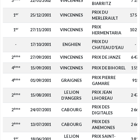
3
22/01/2002
VINCENNES
7 15
BIARRITZ
PRIX DU
er
1
25/12/2001
VINCENNES
17 53
MERLERAULT
PRIX
er
1
27/11/2001
VINCENNES
10 29
HERMENTARIA
PRIX DU
-
17/10/2001
ENGHIEN
-
CHATEAU D'EAU
ème
2
27/09/2001
VINCENNES
PRIX DE JANZE
6 47
ème
4
15/09/2001
VINCENNES
PRIX DE BIHOREL
1 55
PRIX PIERRE
ème
4
01/09/2001
GRAIGNES
915
GAMARE
LE LION
PRIX JEAN
ème
2
15/08/2001
2 47
D'ANGERS
LIHOREAU
PRIX DES
ème
2
24/07/2001
CABOURG
2 66
DIGITALES
PRIX DES
ème
2
13/07/2001
CABOURG
2 66
ANEMONES
LE LION
PRIX SAINT-
er
1
18/06/2001
3 81