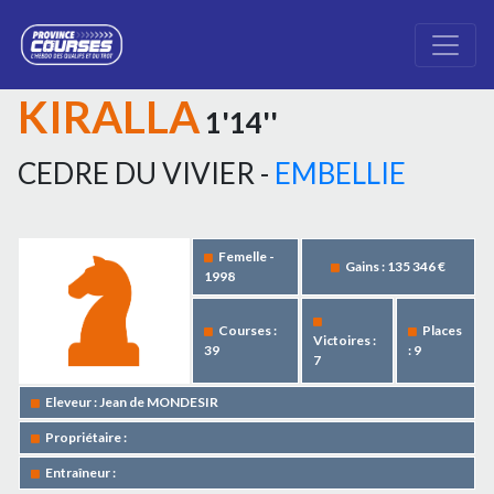
KIRALLA
1'14''
CEDRE DU VIVIER -
EMBELLIE
Femelle -
Gains : 135 346 €
1998
Courses :
Places
Victoires :
39
: 9
7
Eleveur : Jean de MONDESIR
Propriétaire :
Entraîneur :