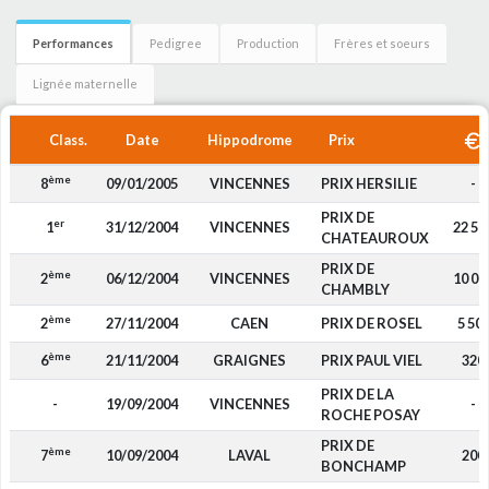
Performances
Pedigree
Production
Frères et soeurs
Lignée maternelle
Class.
Date
Hippodrome
Prix
ème
8
09/01/2005
VINCENNES
PRIX HERSILIE
-
PRIX DE
er
1
31/12/2004
VINCENNES
22 50
CHATEAUROUX
PRIX DE
ème
2
06/12/2004
VINCENNES
10 00
CHAMBLY
ème
2
27/11/2004
CAEN
PRIX DE ROSEL
5 50
ème
6
21/11/2004
GRAIGNES
PRIX PAUL VIEL
320
PRIX DE LA
-
19/09/2004
VINCENNES
-
ROCHE POSAY
PRIX DE
ème
7
10/09/2004
LAVAL
200
BONCHAMP