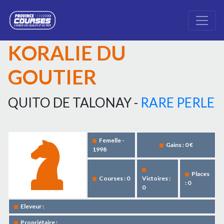
KORALIE DU
GOUTIER
QUITO DE TALONAY -
RARE PERLE
Femelle -
Gains : 0 €
1998
Places
Courses : 0
Victoires :
: 0
0
Eleveur :
Propriétaire :