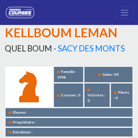
KELLBOUM LEMAN
QUEL BOUM -
SACY DES MONTS
Femelle -
Gains : 0 €
1998
Places
Courses : 0
Victoires :
: 0
0
Eleveur :
Propriétaire :
Entraîneur :